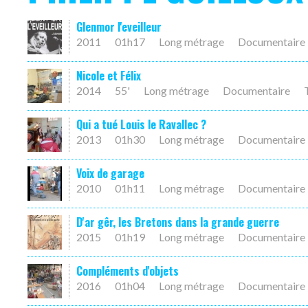
Glenmor l'eveilleur
2011
01h17
Long métrage
Documentaire
Nicole et Félix
2014
55'
Long métrage
Documentaire
Qui a tué Louis le Ravallec ?
2013
01h30
Long métrage
Documentaire
Voix de garage
2010
01h11
Long métrage
Documentaire
D'ar gêr, les Bretons dans la grande guerre
2015
01h19
Long métrage
Documentaire
Compléments d'objets
2016
01h04
Long métrage
Documentaire