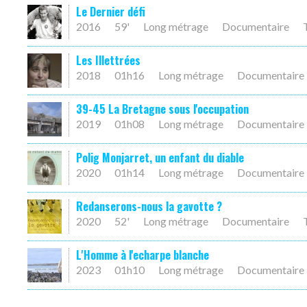
Le Dernier défi
2016
59'
Long métrage
Documentaire
Les Illettrées
2018
01h16
Long métrage
Documentaire
39-45 La Bretagne sous l'occupation
2019
01h08
Long métrage
Documentaire
Polig Monjarret, un enfant du diable
2020
01h14
Long métrage
Documentaire
Redanserons-nous la gavotte ?
2020
52'
Long métrage
Documentaire
L'Homme à l'echarpe blanche
2023
01h10
Long métrage
Documentaire