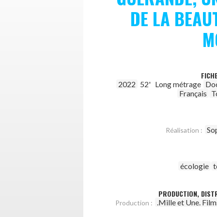
DE LA BEAU
M
FICH
2022
52'
Long métrage
Do
Français
T
So
Réalisation :
écologie
PRODUCTION, DISTR
.Mille et Une. Film
Production :