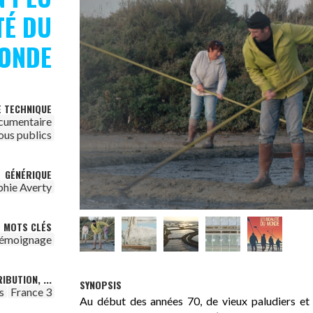
TÉ DU
ONDE
E TECHNIQUE
cumentaire
ous publics
GÉNÉRIQUE
phie Averty
MOTS CLÉS
témoignage
IBUTION, ...
SYNOPSIS
s
France 3
Au début des années 70, de vieux paludiers et 