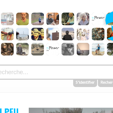
S'identifier
Recher
N PEU