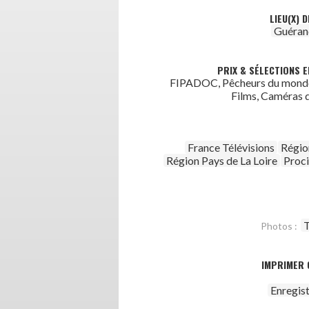
LIEU(X) 
Guéran
PRIX & SÉLECTIONS E
FIPADOC, Pêcheurs du monde,
Films, Caméras 
France Télévisions
Régio
Région Pays de La Loire
Proc
T
Photos :
IMPRIMER 
Enregis