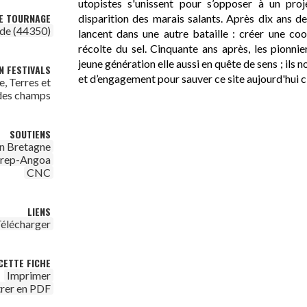
utopistes s'unissent pour s’opposer à un proj
DE TOURNAGE
disparition des marais salants. Après dix ans de 
de (44350)
lancent dans une autre bataille : créer une co
récolte du sel. Cinquante ans après, les pionni
jeune génération elle aussi en quête de sens ; ils 
N FESTIVALS
et d’engagement pour sauver ce site aujourd'hui c
 Terres et
des champs
SOUTIENS
n Bretagne
irep-Angoa
CNC
LIENS
élécharger
CETTE FICHE
Imprimer
trer en PDF