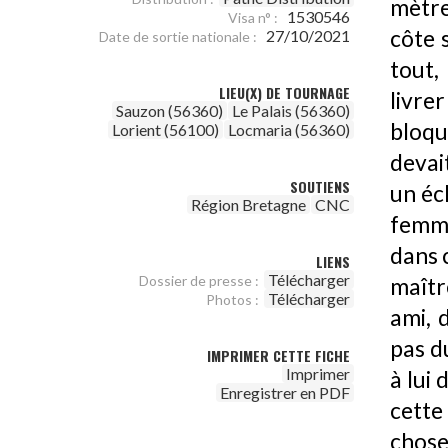
mètre
1530546
Visa n° :
côte 
27/10/2021
Date de sortie nationale :
tout,
LIEU(X) DE TOURNAGE
livre
Sauzon (56360)
Le Palais (56360)
bloqu
Lorient (56100)
Locmaria (56360)
devai
SOUTIENS
un éch
Région Bretagne
CNC
femme
dans c
LIENS
Télécharger
Dossier de presse :
maître
Télécharger
Photos :
ami, d
pas d
IMPRIMER CETTE FICHE
Imprimer
à lui 
Enregistrer en PDF
cette
choses