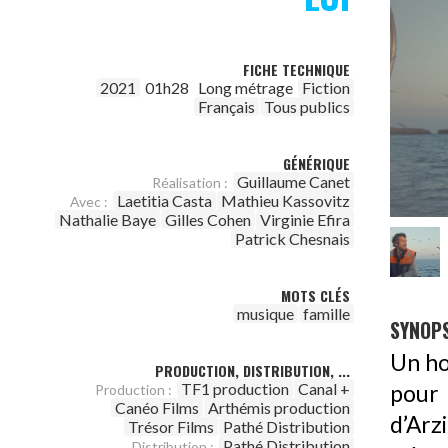
FICHE TECHNIQUE
2021
01h28
Long métrage
Fiction
Français
Tous publics
GÉNÉRIQUE
Guillaume Canet
Réalisation :
Laetitia Casta
Mathieu Kassovitz
Avec :
Nathalie Baye
Gilles Cohen
Virginie Efira
Patrick Chesnais
MOTS CLÉS
musique
famille
SYNOPS
Un ho
PRODUCTION, DISTRIBUTION, ...
TF1 production
Canal +
pour 
Production :
Canéo Films
Arthémis production
d’Arz
Trésor Films
Pathé Distribution
Pathé Distribution
Distribution :