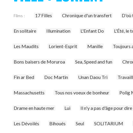
17 Filles
Chronique d'un transfert
D'où 
Films :
En solitaire
Illumination
L'Enfant Do
L'Été, le 
Les Maudits
Lorient-Esprit
Manille
Toujours 
Bons baisers de Moruroa
Sea, Speed and fun
Chron
Fin ar Bed
Doc Martin
Unan Daou Tri
Travaill
Massachusetts
Tous nos voeux de bonheur
Polig 
Drame en haute mer
Lui
Il n'y a pas d'âge pour dire
Les Dévoilés
Bihoués
Seul
SOLITARIUM