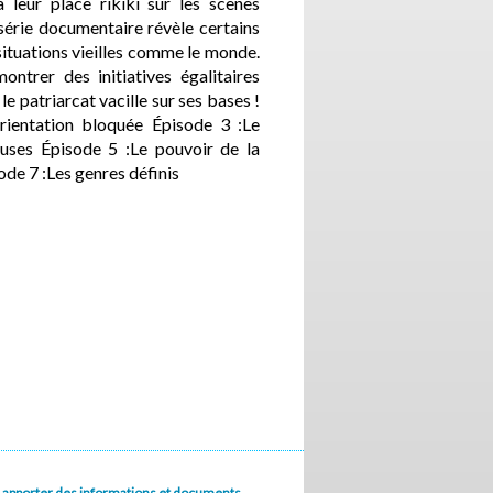
leur place rikiki sur les scènes
série documentaire révèle certains
 situations vieilles comme le monde.
ntrer des initiatives égalitaires
 le patriarcat vacille sur ses bases !
’orientation bloquée Épisode 3 :Le
uses Épisode 5 :Le pouvoir de la
de 7 :Les genres définis
u à apporter des informations et documents