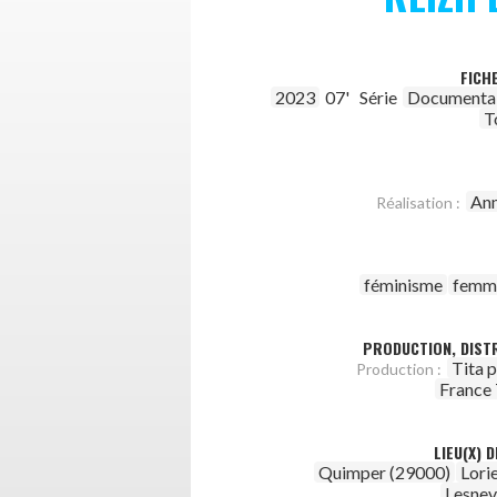
FICH
2023
07'
Série
Documenta
T
An
Réalisation :
féminisme
femm
PRODUCTION, DISTR
Tita 
Production :
France 
LIEU(X) 
Quimper (29000)
Lori
Lesnev