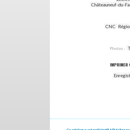
Châteauneuf-du-Fa
CNC
Régio
T
Photos :
IMPRIMER 
Enregis
Ce catalogue est participatif. N'hésitez 