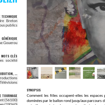
E TECHNIQUE
ire
Breton
ous publics
GÉNÉRIQUE
ne Gouerou
MOTS CLÉS
es
société
IBUTION, ...
productions
Télévisions
SYNOPSIS
Comment les filles occupent-elles les espaces 
DE TOURNAGE
ent (56100)
dominées par le ballon rond jusqu'aux parcours d
en (29260)