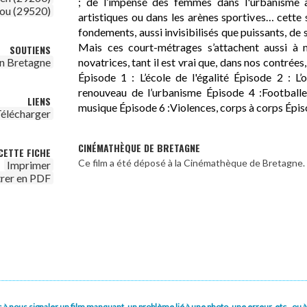
; de l’impensé des femmes dans l'urbanisme à 
ou (29520)
artistiques ou dans les arènes sportives… cette 
fondements, aussi invisibilisés que puissants, de
Mais ces court-métrages s’attachent aussi à mo
SOUTIENS
novatrices, tant il est vrai que, dans nos contrées,
n Bretagne
Épisode 1 : L’école de l'égalité Épisode 2 : L
renouveau de l’urbanisme Épisode 4 :Footballe
LIENS
musique Épisode 6 :Violences, corps à corps Épiso
élécharger
CINÉMATHÈQUE DE BRETAGNE
CETTE FICHE
Ce film a été déposé à la Cinémathèque de Bretagne.
Imprimer
trer en PDF
pas à nous signaler un film manquant, un problème lié à une photo, une erreur, etc., o