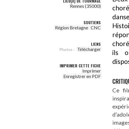
LIEU(X) DE TOURNAGE
Rennes (35000)
choré
danse
SOUTIENS
Histo
Région Bretagne
CNC
répon
choré
LIENS
Télécharger
Photos :
ils 
dispos
IMPRIMER CETTE FICHE
Imprimer
Enregistrer en PDF
CRITIQ
Ce fil
inspir
expéri
d’adol
image