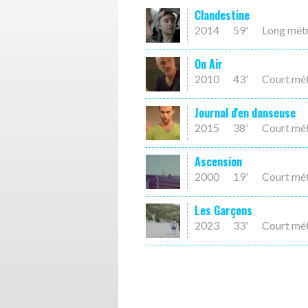
Clandestine
2014
59'
Long mét
On Air
2010
43'
Court mé
Journal d'en danseuse
2015
38'
Court mé
Ascension
2000
19'
Court mé
Les Garçons
2023
33'
Court mé