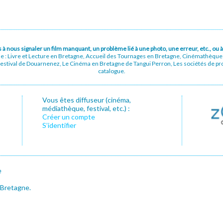
pas à nous signaler un film manquant, un problème lié à une photo, une erreur, etc., o
ue : Livre et Lecture en Bretagne, Accueil des Tournages en Bretagne, Cinémathèqu
stival de Douarnenez, Le Cinéma en Bretagne de Tangui Perron, Les sociétés de prod
catalogue.
Vous êtes diffuseur (cinéma,
médiathèque, festival, etc.) :
Créer un compte
S’identifier
e
 Bretagne.