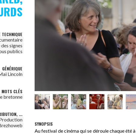
OURDS
E TECHNIQUE
cumentaire
 des signes
ous publics
GÉNÉRIQUE
Mai Lincoln
MOTS CLÉS
re bretonne
IBUTION, ...
Production
SYNOPSIS
Brezhoweb
Au festival de cinéma qui se déroule chaque été à