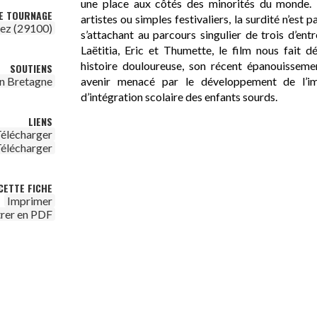
une place aux côtés des minorités du monde. P
DE TOURNAGE
artistes ou simples festivaliers, la surdité n’est
ez (29100)
s’attachant au parcours singulier de trois d’ent
Laëtitia, Eric et Thumette, le film nous fait d
histoire douloureuse, son récent épanouissemen
SOUTIENS
n Bretagne
avenir menacé par le développement de l’imp
d’intégration scolaire des enfants sourds.
LIENS
élécharger
élécharger
CETTE FICHE
Imprimer
trer en PDF