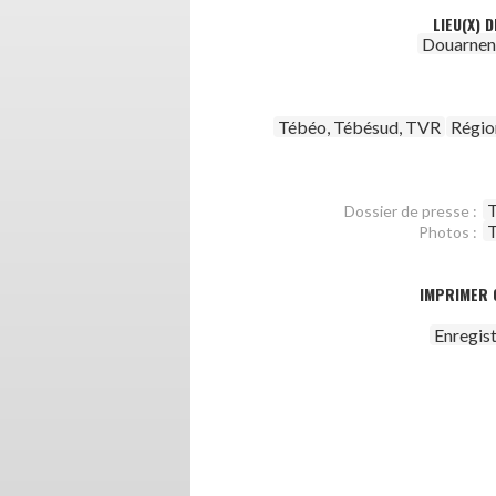
LIEU(X) 
Douarnen
Tébéo, Tébésud, TVR
Régio
T
Dossier de presse :
T
Photos :
IMPRIMER 
Enregis