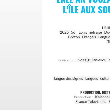
L'ÎLE AUX S
FICH
2025
56'
Long métrage
Do
Breton
Français
Langue
T
Soazig Daniellou
Réalisation :
langue des signes
langues
cultu
PRODUCTION, DISTR
Kalanna 
Production :
France Télévisions