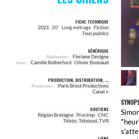
FICHE TECHNIQUE
2021
20'
Long métrage
Fiction
Tous publics
GÉNÉRIQUE
Floriane Devigne
Réalisation :
Camille Rutherford
Olivier Bonnaud
Avec :
PRODUCTION, DISTRIBUTION, ...
Paris Brest Productions
Production :
Canal +
SYNOPS
SOUTIENS
Simon
Région Bretagne
Procirep
CNC
“heu
Tébéo, Tébésud, TVR
s’atte
LIENS