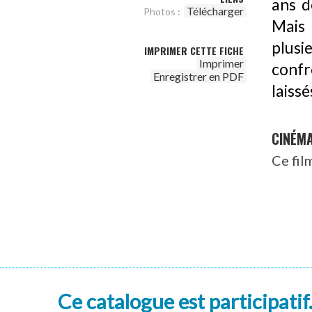
ans d
Télécharger
Photos :
Mais 
plus
IMPRIMER CETTE FICHE
Imprimer
confr
Enregistrer en PDF
laiss
CINÉM
Ce fil
Ce catalogue est participatif