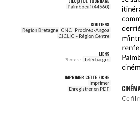
LIEU(X) DE TOURNAGE
Paimboeuf (44560)
itiné
comm
SOUTIENS
derri
Région Bretagne
CNC
Procirep-Angoa
CICLIC – Région Centre
m’int
renf
LIENS
Paimb
Télécharger
Photos :
cinéma
IMPRIMER CETTE FICHE
Imprimer
CINÉM
Enregistrer en PDF
Ce fil