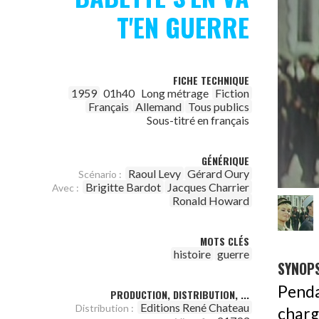
T'EN GUERRE
FICHE TECHNIQUE
1959
01h40
Long métrage
Fiction
Français
Allemand
Tous publics
Sous-titré en français
GÉNÉRIQUE
Raoul Levy
Gérard Oury
Scénario :
Brigitte Bardot
Jacques Charrier
Avec :
Ronald Howard
MOTS CLÉS
histoire
guerre
SYNOPS
Penda
PRODUCTION, DISTRIBUTION, ...
Editions René Chateau
Distribution :
charg