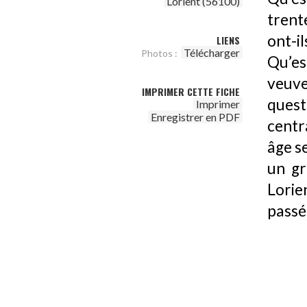
Lorient (56100)
trent
ont-i
LIENS
Télécharger
Photos :
Qu’est
veuve
IMPRIMER CETTE FICHE
quest
Imprimer
Enregistrer en PDF
centr
âge s
un gr
Lorie
passé