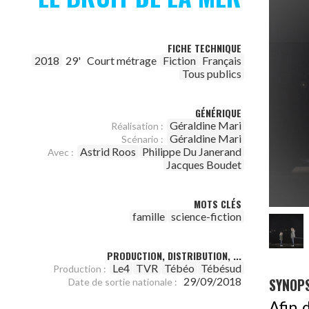
FICHE TECHNIQUE
2018
29'
Court métrage
Fiction
Français
Tous publics
GÉNÉRIQUE
Géraldine Mari
Réalisation :
Géraldine Mari
Scénario :
Astrid Roos
Philippe Du Janerand
Avec :
Jacques Boudet
MOTS CLÉS
famille
science-fiction
PRODUCTION, DISTRIBUTION, ...
Le4
TVR
Tébéo
Tébésud
Production :
SYNOPS
29/09/2018
Date de sortie nationale :
Afin 