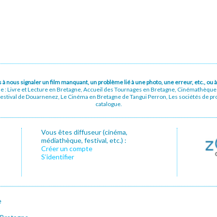
pas à nous signaler un film manquant, un problème lié à une photo, une erreur, etc., o
ue : Livre et Lecture en Bretagne, Accueil des Tournages en Bretagne, Cinémathèqu
stival de Douarnenez, Le Cinéma en Bretagne de Tangui Perron, Les sociétés de prod
catalogue.
Vous êtes diffuseur (cinéma,
médiathèque, festival, etc.) :
Créer un compte
S’identifier
e