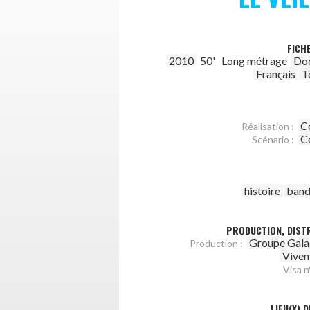
FICH
2010
50'
Long métrage
Do
Français
T
C
Réalisation :
C
Scénario :
histoire
band
PRODUCTION, DISTR
Groupe Gala
Production :
Vivem
Visa n°
LIEU(X) 