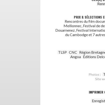
Renn
PRIX & SÉLECTIONS E
Rencontres du film docu
Mellionnec, Festival de d
Douarnenez, Festival Internatio
du Cambodge et 7 autres
TLSP
CNC
Région Bretagn
Angoa
Éditions Delc
T
Photos :
Site w
IMPRIMER 
Enregis