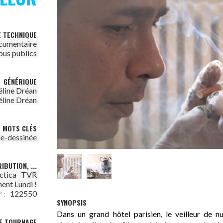
E TECHNIQUE
cumentaire
ous publics
GÉNÉRIQUE
éline Dréan
éline Dréan
MOTS CLÉS
e-dessinée
IBUTION, ...
ctica
TVR
ent Lundi !
122550
 :
SYNOPSIS
Dans un grand hôtel parisien, le veilleur de nu
DE TOURNAGE