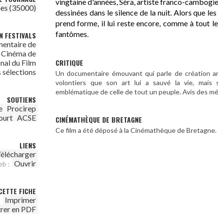
vingtaine d'années, Séra, artiste franco-cambogie
es (35000)
dessinées dans le silence de la nuit. Alors que l
prend forme, il lui reste encore, comme à tout l
fantômes.
N FESTIVALS
mentaire de
e Cinéma de
CRITIQUE
nal du Film
 sélections
Un documentaire émouvant qui parle de création art
volontiers que son art lui a sauvé la vie, mais 
emblématique de celle de tout un peuple. Avis des m
SOUTIENS
e
Procirep
ourt
ACSE
CINÉMATHÈQUE DE BRETAGNE
Ce film a été déposé à la Cinémathèque de Bretagne.
LIENS
élécharger
Ouvrir
eb :
CETTE FICHE
Imprimer
trer en PDF