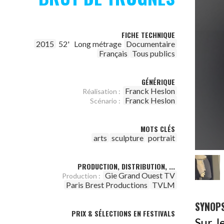
FICHE TECHNIQUE
2015
52'
Long métrage
Documentaire
Français
Tous publics
GÉNÉRIQUE
Franck Heslon
Réalisation :
Franck Heslon
Scénario :
MOTS CLÉS
arts
sculpture
portrait
PRODUCTION, DISTRIBUTION, ...
Gie Grand Ouest TV
Production :
Paris Brest Productions
TVLM
SYNOPS
PRIX & SÉLECTIONS EN FESTIVALS
Sur l