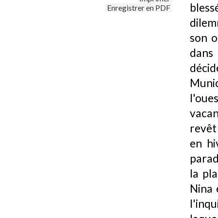
blessé
Enregistrer en PDF
dilem
son o
dans 
décid
Munic
l'oue
vacan
revêt
en hi
parad
la pla
Nina 
l'inqu