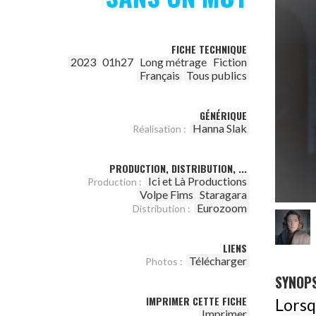
FICHE TECHNIQUE
2023
01h27
Long métrage
Fiction
Français
Tous publics
GÉNÉRIQUE
Hanna Slak
Réalisation :
PRODUCTION, DISTRIBUTION, ...
Ici et Là Productions
Production :
Volpe Fims
Staragara
Eurozoom
Distribution :
LIENS
Télécharger
Photos :
SYNOPS
IMPRIMER CETTE FICHE
Lorsq
Imprimer