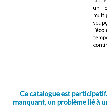
laquel
un p
mult
soupç
l'éco
tempê
conti
Ce catalogue est participatif
manquant, un problème lié à un