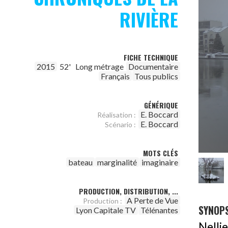
RIVIÈRE
FICHE TECHNIQUE
2015
52'
Long métrage
Documentaire
Français
Tous publics
GÉNÉRIQUE
E. Boccard
Réalisation :
E. Boccard
Scénario :
MOTS CLÉS
bateau
marginalité
imaginaire
PRODUCTION, DISTRIBUTION, ...
A Perte de Vue
Production :
SYNOPS
Lyon Capitale TV
Télénantes
Nelli