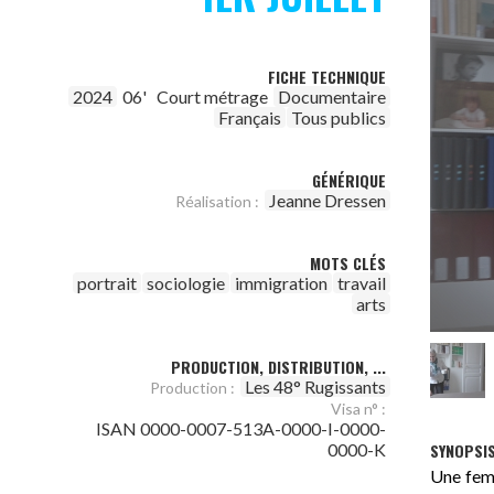
FICHE TECHNIQUE
2024
06'
Court métrage
Documentaire
Français
Tous publics
GÉNÉRIQUE
Jeanne Dressen
Réalisation :
MOTS CLÉS
portrait
sociologie
immigration
travail
arts
PRODUCTION, DISTRIBUTION, ...
Les 48° Rugissants
Production :
Visa n° :
ISAN 0000-0007-513A-0000-I-0000-
SYNOPSI
0000-K
Une femm