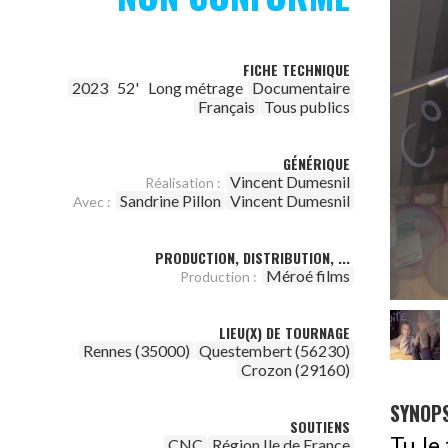
FICHE TECHNIQUE
2023
52'
Long métrage
Documentaire
Français
Tous publics
GÉNÉRIQUE
Vincent Dumesnil
Réalisation :
Sandrine Pillon
Vincent Dumesnil
Avec :
PRODUCTION, DISTRIBUTION, ...
Méroé films
Production :
LIEU(X) DE TOURNAGE
Rennes (35000)
Questembert (56230)
Crozon (29160)
SYNOPS
SOUTIENS
Tu le
CNC
Région Ile de France