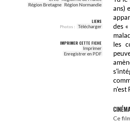
Région Bretagne
Région Normandie
ans) 
appare
LIENS
des «
Télécharger
Photos :
malad
IMPRIMER CETTE FICHE
les c
Imprimer
peuve
Enregistrer en PDF
amène
s’int
comm
n’est 
CINÉM
Ce fil