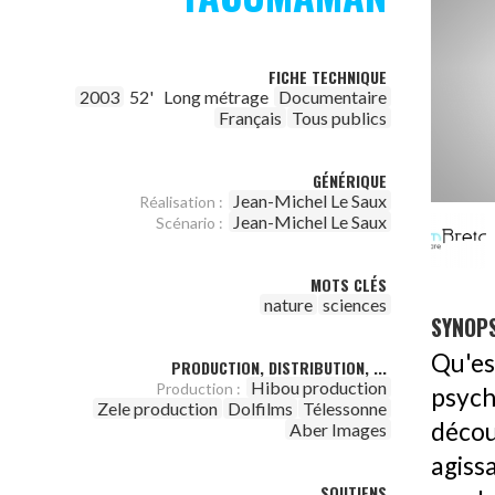
FICHE TECHNIQUE
2003
52'
Long métrage
Documentaire
Français
Tous publics
GÉNÉRIQUE
Jean-Michel Le Saux
Réalisation :
Jean-Michel Le Saux
Scénario :
MOTS CLÉS
nature
sciences
SYNOPS
Qu'e
PRODUCTION, DISTRIBUTION, ...
Hibou production
Production :
psyc
Zele production
Dolfilms
Télessonne
déco
Aber Images
agiss
SOUTIENS