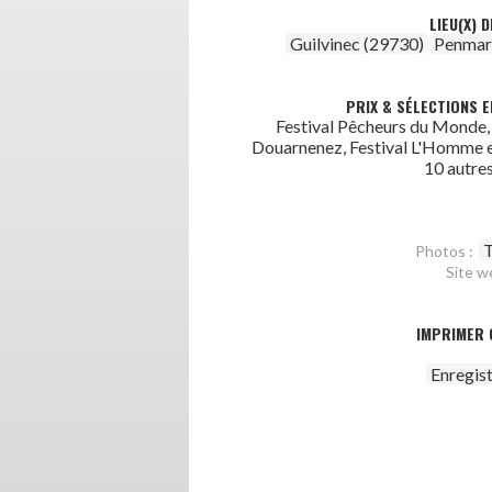
LIEU(X) 
Guilvinec (29730)
Penmar
PRIX & SÉLECTIONS E
Festival Pêcheurs du Monde, 
Douarnenez, Festival L'Homme e
10 autres
T
Photos :
Site w
IMPRIMER 
Enregis