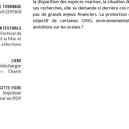
la disparition des espèces marines, la situation 
DE TOURNAGE
ses recherches, elle se demande si derrière ces
ch (29760)
pas de grands enjeux financiers. La protection d
objectif de certaines ONG environnementali
ambitions sur les océans ?
N FESTIVALS
Festival de
t la Mer et
 sélections
LIENS
élécharger
Ouvrir
eb :
CETTE FICHE
Imprimer
trer en PDF