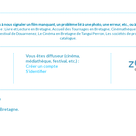
pas à nous signaler un film manquant, un problème lié à une photo, une erreur, etc., o
ue : Livre et Lecture en Bretagne, Accueil des Tournages en Bretagne, Cinémathèqu
stival de Douarnenez, Le Cinéma en Bretagne de Tangui Perron, Les sociétés de prod
catalogue.
Vous êtes diffuseur (cinéma,
médiathèque, festival, etc.) :
Créer un compte
S’identifier
e
 Bretagne.