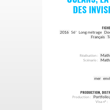
DES INVIS
FICH
2016
56'
Long métrage
Do
Français
T
Mathi
Réalisation :
Mathi
Scénario :
mer
env
PRODUCTION, DISTR
Portfolio
Production :
Visa n° :