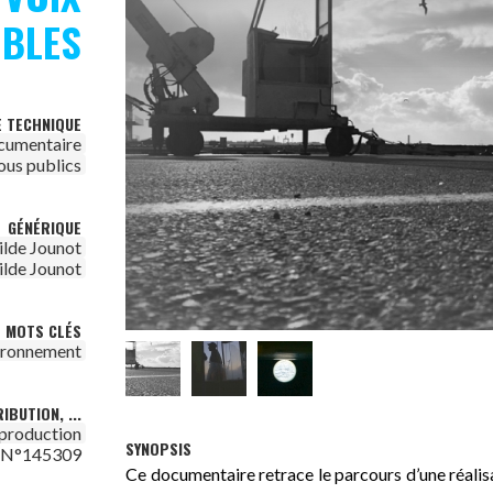
IBLES
E TECHNIQUE
cumentaire
ous publics
GÉNÉRIQUE
lde Jounot
lde Jounot
MOTS CLÉS
ironnement
IBUTION, ...
 production
SYNOPSIS
N°145309
Ce documentaire retrace le parcours d’une réalis