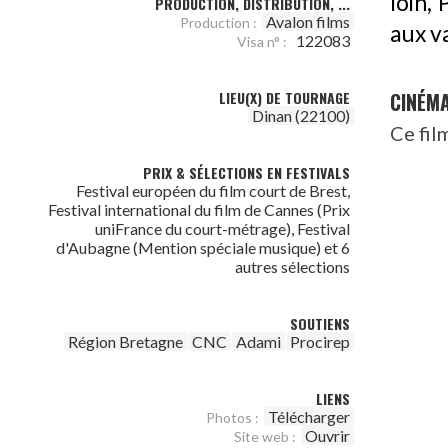
loin,
PRODUCTION, DISTRIBUTION, ...
Avalon films
Production :
aux v
122083
Visa n° :
LIEU(X) DE TOURNAGE
CINÉM
Dinan (22100)
Ce fil
PRIX & SÉLECTIONS EN FESTIVALS
Festival européen du film court de Brest,
Festival international du film de Cannes (Prix
uniFrance du court-métrage), Festival
d'Aubagne (Mention spéciale musique) et 6
autres sélections
SOUTIENS
Région Bretagne
CNC
Adami
Procirep
LIENS
Télécharger
Photos :
Ouvrir
Site web :