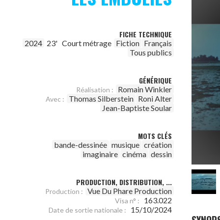
FICHE TECHNIQUE
2024
23'
Court métrage
Fiction
Français
Tous publics
GÉNÉRIQUE
Romain Winkler
Réalisation :
Thomas Silberstein
Roni Alter
Avec :
Jean-Baptiste Soular
MOTS CLÉS
bande-dessinée
musique
création
imaginaire
cinéma
dessin
PRODUCTION, DISTRIBUTION, ...
Vue Du Phare Production
Production :
163.022
Visa n° :
15/10/2024
Date de sortie nationale :