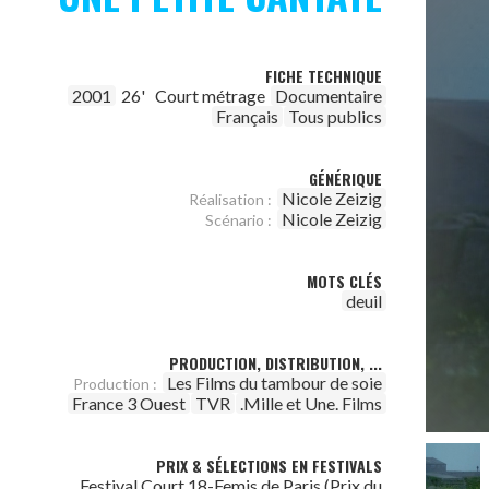
FICHE TECHNIQUE
2001
26'
Court métrage
Documentaire
Français
Tous publics
GÉNÉRIQUE
Nicole Zeizig
Réalisation :
Nicole Zeizig
Scénario :
MOTS CLÉS
deuil
PRODUCTION, DISTRIBUTION, ...
Les Films du tambour de soie
Production :
France 3 Ouest
TVR
.Mille et Une. Films
PRIX & SÉLECTIONS EN FESTIVALS
Festival Court 18-Femis de Paris (Prix du