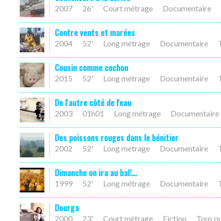
2007
26'
Court métrage
Documentaire
Contre vents et marées
2004
52'
Long métrage
Documentaire
Cousin comme cochon
2015
52'
Long métrage
Documentaire
De l'autre côté de l'eau
2003
01h01
Long métrage
Documentaire
Des poissons rouges dans le bénitier
2002
52'
Long métrage
Documentaire
Dimanche on ira au bal!…
1999
52'
Long métrage
Documentaire
Dourga
2000
23'
Court métrage
Fiction
Tous p