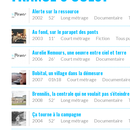
Alerte sur la ressource
2002
52'
Long métrage
Documentaire
Au fond, sur le parapet des ponts
2003
11'
Court métrage
Fiction
Tous p
Aurelie Nemours, une oeuvre entre ciel et terre
2006
26'
Court métrage
Documentaire
Bobital, un village dans la démesure
2007
01h18
Court métrage
Documentair
Brennilis, la centrale qui ne voulait pas s'éteindre
2008
52'
Long métrage
Documentaire
Ça tourne à la campagne
2004
52'
Long métrage
Documentaire