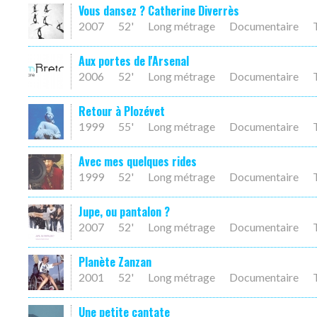
Vous dansez ? Catherine Diverrès
2007
52'
Long métrage
Documentaire
Aux portes de l'Arsenal
2006
52'
Long métrage
Documentaire
Retour à Plozévet
1999
55'
Long métrage
Documentaire
Avec mes quelques rides
1999
52'
Long métrage
Documentaire
Jupe, ou pantalon ?
2007
52'
Long métrage
Documentaire
Planète Zanzan
2001
52'
Long métrage
Documentaire
Une petite cantate