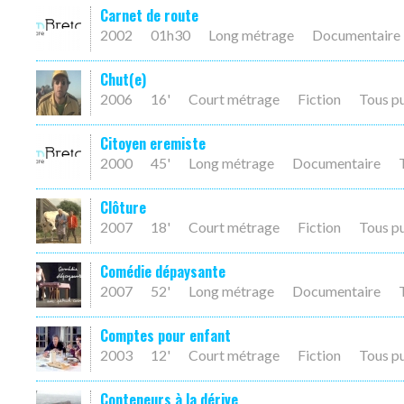
Carnet de route
2002
01h30
Long métrage
Documentaire
Chut(e)
2006
16'
Court métrage
Fiction
Tous p
Citoyen eremiste
2000
45'
Long métrage
Documentaire
Clôture
2007
18'
Court métrage
Fiction
Tous p
Comédie dépaysante
2007
52'
Long métrage
Documentaire
Comptes pour enfant
2003
12'
Court métrage
Fiction
Tous p
Conteneurs à la dérive