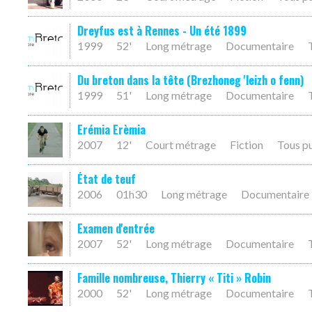
Dreyfus est à Rennes - Un été 1899
1999
52'
Long métrage
Documentaire
Du breton dans la tête (Brezhoneg 'leizh o fenn)
1999
51'
Long métrage
Documentaire
Erémia Erèmia
2007
12'
Court métrage
Fiction
Tous p
État de teuf
2006
01h30
Long métrage
Documentaire
Examen d'entrée
2007
52'
Long métrage
Documentaire
Famille nombreuse, Thierry « Titi » Robin
2000
52'
Long métrage
Documentaire