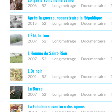
L'Algérie son cinéma et moi
2006
52'
Long métrage
Documentaire
Après la guerre, reconstruire la République
2015
52'
Long métrage
Documentaire
L'Été, le tour
2007
52'
Long métrage
Documentaire
L'Homme de Saint-Rion
2007
52'
Long métrage
Documentaire
L'Or noir
2001
53'
Long métrage
Documentaire
La Barre
2007
52'
Long métrage
Documentaire
La Fabuleuse aventure des épices
2013
52'
Long métrage
Documentaire