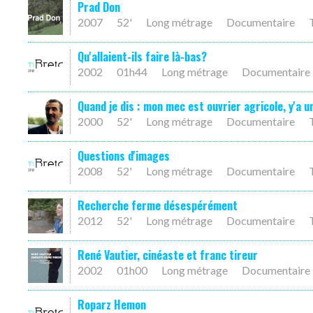
Prad Don
2007
52'
Long métrage
Documentaire
Qu'allaient-ils faire là-bas?
2002
01h44
Long métrage
Documentaire
Quand je dis : mon mec est ouvrier agricole, y'a u
2000
52'
Long métrage
Documentaire
Questions d'images
2008
52'
Long métrage
Documentaire
Recherche ferme désespérément
2012
52'
Long métrage
Documentaire
René Vautier, cinéaste et franc tireur
2002
01h00
Long métrage
Documentaire
Roparz Hemon