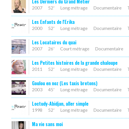
Les Derniers du Grand Métier
2007
52'
Long métrage
Documentaire
Les Enfants de l'Erika
2000
52'
Long métrage
Documentaire
Les Locataires du quai
2007
26'
Court métrage
Documentaire
Les Petites histoires de la grande chaloupe
2011
52'
Long métrage
Documentaire
Goulou en noz (Les taxis bretons)
2003
45'
Long métrage
Documentaire
Loctudy-Abidjan, aller simple
1998
52'
Long métrage
Documentaire
Ma vie sans moi