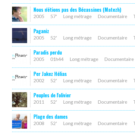
Nous n'étions pas des Bécassines (Matezh)
2005
57'
Long métrage
Documentaire
Paganiz
2005
52'
Long métrage
Documentaire
Paradis perdu
2005
01h44
Long métrage
Documentaire
Per Jakez Hélias
2002
52'
Long métrage
Documentaire
Peuples de l'olivier
2011
52'
Long métrage
Documentaire
Plage des dames
2008
52'
Long métrage
Documentaire