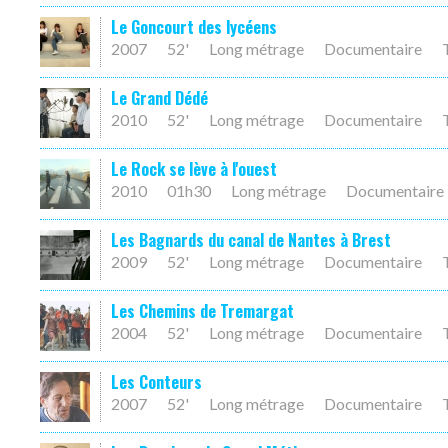
Le Goncourt des lycéens
2007
52'
Long métrage
Documentaire
Le Grand Dédé
2010
52'
Long métrage
Documentaire
Le Rock se lève à l'ouest
2010
01h30
Long métrage
Documentaire
Les Bagnards du canal de Nantes à Brest
2009
52'
Long métrage
Documentaire
Les Chemins de Tremargat
2004
52'
Long métrage
Documentaire
Les Conteurs
2007
52'
Long métrage
Documentaire