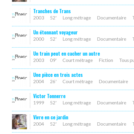
Tranches de Trans
2003
52'
Long métrage
Documentaire
Un étonnant voyageur
2000
52'
Long métrage
Documentaire
Un train peut en cacher un autre
2003
09'
Court métrage
Fiction
Tous p
Une pièce en trois actes
2004
26'
Court métrage
Documentaire
Victor Tonnerre
1999
52'
Long métrage
Documentaire
Vivre en ce jardin
2004
52'
Long métrage
Documentaire