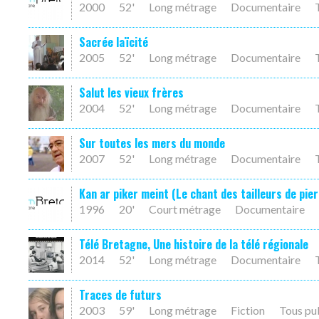
2000
52'
Long métrage
Documentaire
Sacrée laïcité
2005
52'
Long métrage
Documentaire
Salut les vieux frères
2004
52'
Long métrage
Documentaire
Sur toutes les mers du monde
2007
52'
Long métrage
Documentaire
Kan ar piker meint (Le chant des tailleurs de pier
1996
20'
Court métrage
Documentaire
Télé Bretagne, Une histoire de la télé régionale
2014
52'
Long métrage
Documentaire
Traces de futurs
2003
59'
Long métrage
Fiction
Tous pu