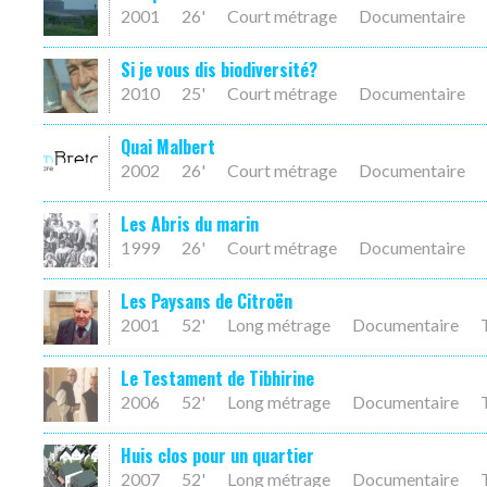
2001
26'
Court métrage
Documentaire
Si je vous dis biodiversité?
2010
25'
Court métrage
Documentaire
Quai Malbert
2002
26'
Court métrage
Documentaire
Les Abris du marin
1999
26'
Court métrage
Documentaire
Les Paysans de Citroën
2001
52'
Long métrage
Documentaire
Le Testament de Tibhirine
2006
52'
Long métrage
Documentaire
Huis clos pour un quartier
2007
52'
Long métrage
Documentaire