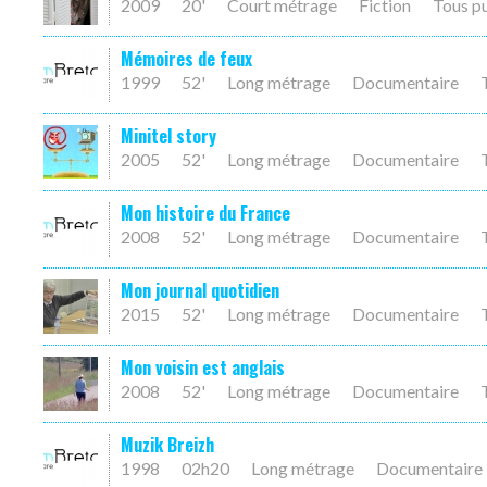
2009
20'
Court métrage
Fiction
Tous p
Mémoires de feux
1999
52'
Long métrage
Documentaire
Minitel story
2005
52'
Long métrage
Documentaire
Mon histoire du France
2008
52'
Long métrage
Documentaire
Mon journal quotidien
2015
52'
Long métrage
Documentaire
Mon voisin est anglais
2008
52'
Long métrage
Documentaire
Muzik Breizh
1998
02h20
Long métrage
Documentaire