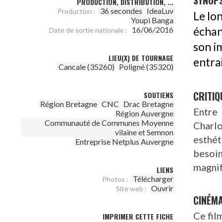
SYNOPS
PRODUCTION, DISTRIBUTION, ...
36 secondes
IdeaLuv
Production :
Le lon
Youpi Banga
16/06/2016
échan
Date de sortie nationale :
son i
LIEU(X) DE TOURNAGE
entrai
Cancale (35260)
Poligné (35320)
CRITIQ
SOUTIENS
Région Bretagne
CNC
Drac Bretagne
Entre 
Région Auvergne
Communauté de Communes Moyenne
Charlo
vilaine et Semnon
esthét
Entreprise Netplus Auvergne
besoin
magnif
LIENS
Télécharger
Photos :
Ouvrir
Site web :
CINÉM
Ce fil
IMPRIMER CETTE FICHE