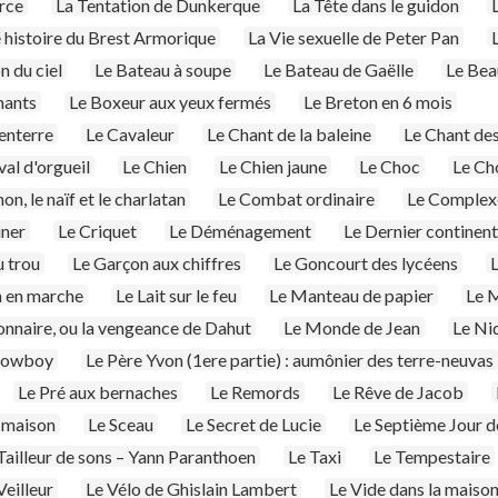
rce
La Tentation de Dunkerque
La Tête dans le guidon
e histoire du Brest Armorique
La Vie sexuelle de Peter Pan
n du ciel
Le Bateau à soupe
Le Bateau de Gaëlle
Le Be
mants
Le Boxeur aux yeux fermés
Le Breton en 6 mois
'enterre
Le Cavaleur
Le Chant de la baleine
Le Chant de
al d'orgueil
Le Chien
Le Chien jaune
Le Choc
Le Ch
on, le naïf et le charlatan
Le Combat ordinaire
Le Complexe
iner
Le Criquet
Le Déménagement
Le Dernier continent
u trou
Le Garçon aux chiffres
Le Goncourt des lycéens
n en marche
Le Lait sur le feu
Le Manteau de papier
Le M
onnaire, ou la vengeance de Dahut
Le Monde de Jean
Le Ni
 cowboy
Le Père Yvon (1ere partie) : aumônier des terre-neuvas
Le Pré aux bernaches
Le Remords
Le Rêve de Jacob
 maison
Le Sceau
Le Secret de Lucie
Le Septième Jour d
Tailleur de sons – Yann Paranthoen
Le Taxi
Le Tempestaire
Veilleur
Le Vélo de Ghislain Lambert
Le Vide dans la maiso