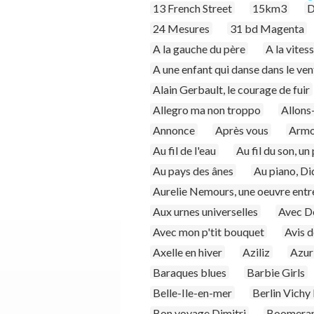
13 French Street
15km3
D
24 Mesures
31 bd Magenta
A la gauche du père
A la vites
A une enfant qui danse dans le ven
Alain Gerbault, le courage de fuir
Allegro ma non troppo
Allons-
Annonce
Après vous
Armo
Au fil de l'eau
Au fil du son, u
Au pays des ânes
Au piano, Di
Aurelie Nemours, une oeuvre entre 
Aux urnes universelles
Avec D
Avec mon p'tit bouquet
Avis 
Axelle en hiver
Aziliz
Azur
Baraques blues
Barbie Girls
Belle-Ile-en-mer
Berlin Vichy
Bon voyage Dimitri
Boomera