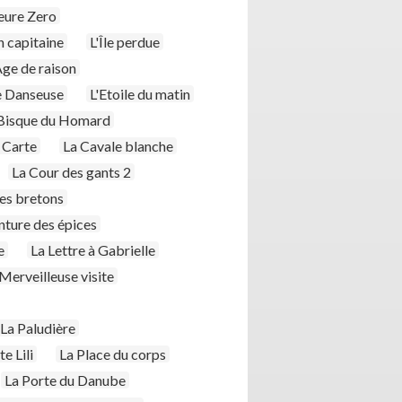
eure Zero
n capitaine
L'Île perdue
Age de raison
le Danseuse
L'Etoile du matin
Bisque du Homard
 Carte
La Cavale blanche
La Cour des gants 2
mes bretons
nture des épices
e
La Lettre à Gabrielle
Merveilleuse visite
La Paludière
te Lili
La Place du corps
La Porte du Danube