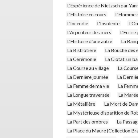
L'Expérience de Nietzsch par Yann
L'Histoire en cours
L'Homme d
L'Incendie
L'Insolente
L'Om
L'Arpenteur des mers
L'Ecrire 
L'Histoire d'une autre
La Banq
La Bistrotière
La Bouche des 
La Cérémonie
La Ciotat, un ba
La Course au village
La Course
La Dernière journée
La Derniè
La Femme de ma vie
La Femme
La Longue traversée
La Marée 
La Métallière
La Mort de Dan
La Mystérieuse disparition de Ro
La Part des ombres
La Passag
La Place du Maure (Collection Br