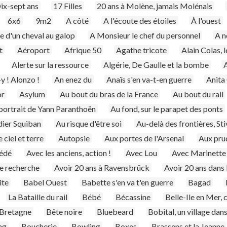
ix-sept ans
17 Filles
20 ans à Molène, jamais Molénais
6x6
9m2
A côté
A l'écoute des étoiles
À l'ouest
se d'un cheval au galop
A Monsieur le chef du personnel
A n
t
Aéroport
Afrique 50
Agathe tricote
Alain Colas, 
Alerte sur la ressource
Algérie, De Gaulle et la bombe
A
y ! Alonzo !
An enez du
Anaïs s'en va-t-en guerre
Anita
r
Asylum
Au bout du bras de la France
Au bout du rail
n portrait de Yann Paranthoën
Au fond, sur le parapet des ponts
dier Squiban
Au risque d'être soi
Au-delà des frontières, Sti
ciel et terre
Autopsie
Aux portes de l'Arsenal
Aux pr
édé
Avec les anciens, action !
Avec Lou
Avec Marinette
de recherche
Avoir 20 ans à Ravensbrück
Avoir 20 ans dans 
ite
Babel Ouest
Babette s'en va t'en guerre
Bagad
La Bataille du rail
Bébé
Bécassine
Belle-Ile en Mer, 
 Bretagne
Bête noire
Bluebeard
Bobital, un village dan
ng
Boucherie
Bowling
Boxes
Brassens et la Jeanne