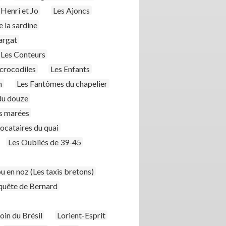
 Henri et Jo
Les Ajoncs
 la sardine
argat
Les Conteurs
crocodiles
Les Enfants
h
Les Fantômes du chapelier
 du douze
s marées
Locataires du quai
Les Oubliés de 39-45
u en noz (Les taxis bretons)
quête de Bernard
oin du Brésil
Lorient-Esprit