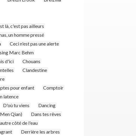
st là, c'est pas ailleurs
as, un homme pressé
à
Ceci n'est pas une alerte
sing Marc Behm
s d'ici
Chouans
entelles
Clandestine
re
tes pour enfant
Comptoir
n latence
D'où tu viens
Dancing
 Men Qian)
Dans tes rêves
'autre côté de l'eau
lagrant
Derrière les arbres