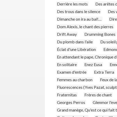
Derrière les mots
Des arêtes d
Des trous dans le silence
Des v
Dimanche on ira au bal!…
Dire
Dom Alexis, le chant des pierres
Drift Away
Drumming Bones
Du plomb dans l'aile
Du soleil 
Éclat d'une Libération
Edmond 
En attendant le pape, Chronique d
En solitaire
Enez Eusa
Enn
Examen d'entrée
Extra Terra
Femmes au charbon
Feux de l
Fluorescences (Yves Pazat, sculpt
Fraternitas
Frères de chant
Georges Perros
Glenmor l'eve
Grand manège, Qu'est ce qui fait 