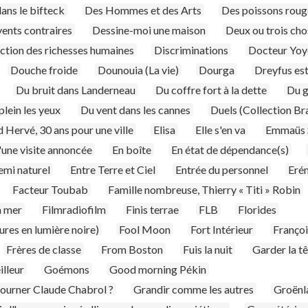
ans le bifteck
Des Hommes et des Arts
Des poissons rouge
ents contraires
Dessine-moi une maison
Deux ou trois cho
ction des richesses humaines
Discriminations
Docteur Yo
Douche froide
Dounouia (La vie)
Dourga
Dreyfus est
Du bruit dans Landerneau
Du coffre fort à la dette
Du g
plein les yeux
Du vent dans les cannes
Duels (Collection B
Hervé, 30 ans pour une ville
Elisa
Elle s'en va
Emmaüs 
'une visite annoncée
En boîte
En état de dépendance(s)
emi naturel
Entre Terre et Ciel
Entrée du personnel
Eré
Facteur Toubab
Famille nombreuse, Thierry « Titi » Robin
a mer
Filmradiofilm
Finis terrae
FLB
Florides
ures en lumière noire)
Fool Moon
Fort Intérieur
Françoi
Frères de classe
From Boston
Fuis la nuit
Garder la t
illeur
Goémons
Good morning Pékin
tourner Claude Chabrol ?
Grandir comme les autres
Groënl