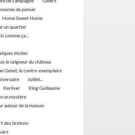
aire de campagne
Gwerz
tonomie de penser
Home Sweet Home
r un quartier
tis comme ça...
elques étoiles
uis le seigneur du château
an Genet, le contre-exemplaire
iversaire
Juillet...
Kerliver
King Guillaume
te un mystère
r autour de la maison
rt des bretons
ivaro