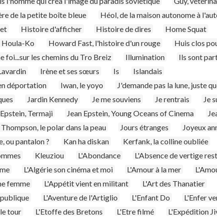
s l'homme qui créa l'image du paradis soviétique
Guy, vétérin
re de la petite boîte bleue
Héol, de la maison autonome à l'au
ret
Histoire d'afficher
Histoire de dires
Home Squat
Houla-Ko
Howard Fast, l'histoire d'un rouge
Huis clos pou
une foi...sur les chemins du Tro Breiz
Illumination
Ils sont par
Lavardin
Irène et ses sœurs
Is
Islandais
 en déportation
Iwan, le yoyo
J'demande pas la lune, juste qu
ques
Jardin Kennedy
Je me souviens
Je rentrais
Je s
 Epstein, Termaji
Jean Epstein, Young Oceans of Cinema
Je
 Thompson, le polar dans la peau
Jours étranges
Joyeux ann
e, ou pantalon ?
Kan ha diskan
Kerfank, la colline oubliée
hommes
Kleuziou
L'Abondance
L'Absence de vertige res
ime
L'Algérie son cinéma et moi
L'Amour à la mer
L'Amou
une femme
L'Appétit vient en militant
L'Art des Thanatier
épublique
L'Aventure de l'Artiglio
L'Enfant Do
L'Enfer ve
 le tour
L'Etoffe des Bretons
L'Etre filmé
L'Expédition J