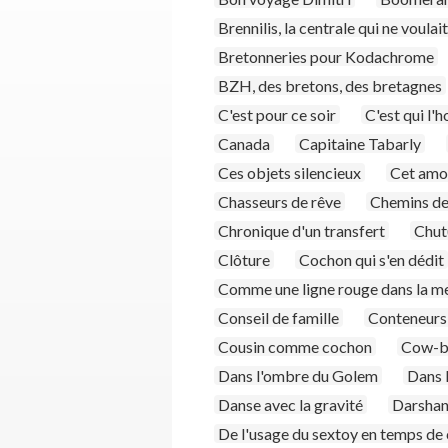
Brennilis, la centrale qui ne voulai
Bretonneries pour Kodachrome
BZH, des bretons, des bretagnes
C'est pour ce soir
C'est qui l
Canada
Capitaine Tabarly
Ces objets silencieux
Cet amou
Chasseurs de rêve
Chemins de
Chronique d'un transfert
Chut
Clôture
Cochon qui s'en dédit
Comme une ligne rouge dans la m
Conseil de famille
Conteneurs 
Cousin comme cochon
Cow-bo
Dans l'ombre du Golem
Dans 
Danse avec la gravité
Darshana
De l'usage du sextoy en temps de 