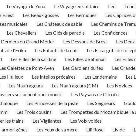
Le Voyage de Yuna
Le Voyage en solitaire
Léo
Léon,
à Brest
Les Beaux gosses
Les Berniques
Les Caprices de
ses musicales
Les Châteaux de sable
Les Chemins de Trem
Les Chevaliers
Les Clés du paradis
Les Confidences
 Derniers du Grand Métier
Les Dessous de Brest
Les Deux 
nts de l'Erika
Les Enfants de la nuit
Les Escargots de Josep
d
Les Filles de la sardine
Les Filles de Shimun
Les Filles
Les Galettes de Pont-Aven
Les Gardiens du feu
Les Grande
Les Huileux
Les Intellos précaires
Les Lendemains
Les 
Les Naufrageurs
Les Naufrageurs (CM)
Les Novices
uvriers se cachent pour mourir
Les Paysans de Citroën
 chaloupe
Les Princesses de la piste
Les Seigneurs
Goulo
tamm
Les Trois cousins
Les Trompettes du Mozambique, la 
r les trains
Les Vigilantes
Les Voix volées
s armorigènes
Les Yeux de sa mère
Lili Rose
Livide
L