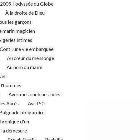
2009, l'odyssée du Globe
À la droite de Dieu
ous les garçons
le marin magicien
lgéries intimes
 Conti, une vie embarquée
Au cœur du mensonge
Au nom du maire
vell
ud'hommes
Avec mes quelques rides
les Aurès
Avril 50
Baignade obligatoire
chronique d'un
s la démesure
Breizh Erotik
Breizilla