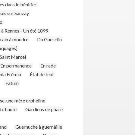
s dans le bénitier
ses sur Sanzay
yo
 à Rennes - Un été 1899
rain à moudre
Du Guesclin
raquages)
Saint Marcel
En permanence
En rade
mia Erèmia
État de teuf
Fatum
se, une mère orpheline
ête haute
Gardiens de phare
and
Guernuche à guernâille