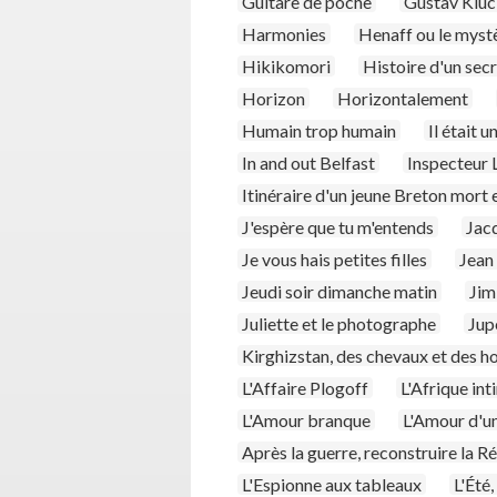
Guitare de poche
Gustav Kluci
Harmonies
Henaff ou le mystè
Hikikomori
Histoire d'un sec
Horizon
Horizontalement
Humain trop humain
Il était 
In and out Belfast
Inspecteur 
Itinéraire d'un jeune Breton mort
J'espère que tu m'entends
Jac
Je vous hais petites filles
Jean
Jeudi soir dimanche matin
Jim
Juliette et le photographe
Jup
Kirghizstan, des chevaux et des 
L'Affaire Plogoff
L'Afrique int
L'Amour branque
L'Amour d'
Après la guerre, reconstruire la R
L'Espionne aux tableaux
L'Été,