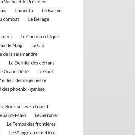
La Vache et le Président
Lais
Lamento
Le Baiser
au combat
Le Bel âge
s mers
Le Chemin critique
oix de Naig
Le Cid
 de la salamandre
Le Dernier des céfrans
Le Grand Dédé
Le Guet
eilleur de ma jeunesse
d des phoenix - genèse
Le Rock se lève à l'ouest
e Saint-Malo
Le Serrurier
Le Temps des frontières
n
Le Village au cimetière