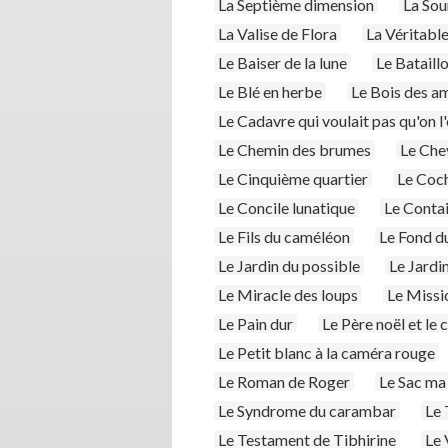
La Septième dimension
La Sou
La Valise de Flora
La Véritabl
Le Baiser de la lune
Le Bataillo
Le Blé en herbe
Le Bois des a
Le Cadavre qui voulait pas qu'on l
Le Chemin des brumes
Le Chev
Le Cinquième quartier
Le Coch
Le Concile lunatique
Le Conta
Le Fils du caméléon
Le Fond d
Le Jardin du possible
Le Jardi
Le Miracle des loups
Le Missi
Le Pain dur
Le Père noël et le
Le Petit blanc à la caméra rouge
Le Roman de Roger
Le Sac ma
Le Syndrome du carambar
Le 
Le Testament de Tibhirine
Le 