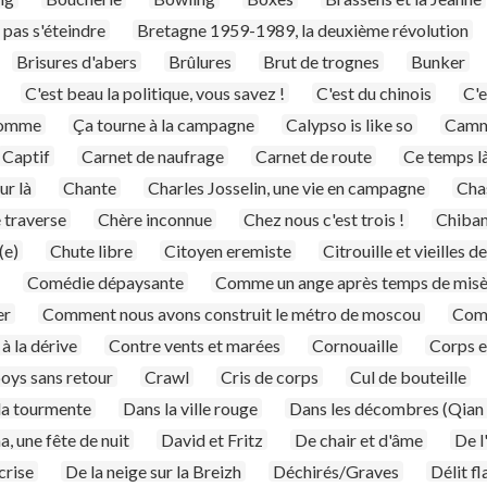
t pas s'éteindre
Bretagne 1959-1989, la deuxième révolution
Brisures d'abers
Brûlures
Brut de trognes
Bunker
C'est beau la politique, vous savez !
C'est du chinois
C'e
'homme
Ça tourne à la campagne
Calypso is like so
Camm
Captif
Carnet de naufrage
Carnet de route
Ce temps l
r là
Chante
Charles Josselin, une vie en campagne
Cha
 traverse
Chère inconnue
Chez nous c'est trois !
Chibani
(e)
Chute libre
Citoyen eremiste
Citrouille et vieilles d
Comédie dépaysante
Comme un ange après temps de misè
er
Comment nous avons construit le métro de moscou
Comp
à la dérive
Contre vents et marées
Cornouaille
Corps e
ys sans retour
Crawl
Cris de corps
Cul de bouteille
la tourmente
Dans la ville rouge
Dans les décombres (Qian
, une fête de nuit
David et Fritz
De chair et d'âme
De l
crise
De la neige sur la Breizh
Déchirés/Graves
Délit f