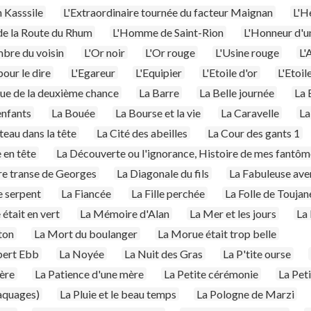
 Kasssile
L'Extraordinaire tournée du facteur Maignan
L'H
e la Route du Rhum
L'Homme de Saint-Rion
L'Honneur d'u
bre du voisin
L'Or noir
L'Or rouge
L'Usine rouge
L'
pour le dire
L'Egareur
L'Equipier
L'Etoile d'or
L'Etoi
ue de la deuxième chance
La Barre
La Belle journée
La 
enfants
La Bouée
La Bourse et la vie
La Caravelle
La
teau dans la tête
La Cité des abeilles
La Cour des gants 1
 en tête
La Découverte ou l'ignorance, Histoire de mes fantô
re transe de Georges
La Diagonale du fils
La Fabuleuse ave
 serpent
La Fiancée
La Fille perchée
La Folle de Toujan
était en vert
La Mémoire d'Alan
La Mer et les jours
La 
ton
La Mort du boulanger
La Morue était trop belle
bert Ebb
La Noyée
La Nuit des Gras
La P'tite ourse
ère
La Patience d'une mère
La Petite cérémonie
La Peti
aquages)
La Pluie et le beau temps
La Pologne de Marzi