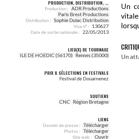
PRODUCTION, DISTRIBUTION, ...
Un co
ADR Productions
Production :
Paris Brest Productions
vital
Sophie Dulac Distribution
Distribution :
lorsqu
130627
Visa n° :
22/05/2013
Date de sortie nationale :
CRITIQ
LIEU(X) DE TOURNAGE
ILE DE HOEDIC (56170)
Rennes (35000)
Un att
PRIX & SÉLECTIONS EN FESTIVALS
Festival de Douarnenez
SOUTIENS
CNC
Région Bretagne
LIENS
Télécharger
Dossier de presse :
Télécharger
Photos :
Ouvrir
Site web :