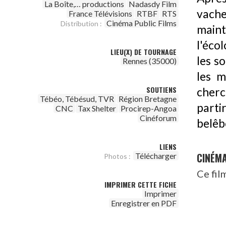
La Boîte,… productions
Nadasdy Film
vache
France Télévisions
RTBF
RTS
Cinéma Public Films
Distribution :
main
l'écol
LIEU(X) DE TOURNAGE
les s
Rennes (35000)
les m
SOUTIENS
cherc
Tébéo, Tébésud, TVR
Région Bretagne
parti
CNC
Tax Shelter
Procirep-Angoa
Cinéforum
belêb
LIENS
CINÉM
Télécharger
Photos :
Ce fil
IMPRIMER CETTE FICHE
Imprimer
Enregistrer en PDF