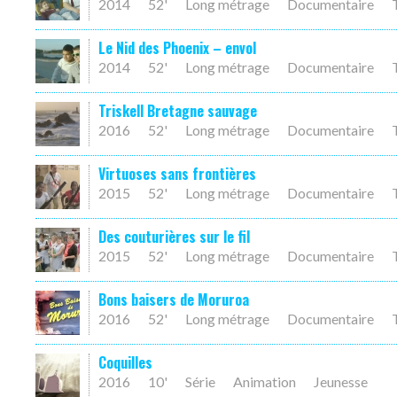
2014
52'
Long métrage
Documentaire
Le Nid des Phoenix – envol
2014
52'
Long métrage
Documentaire
Triskell Bretagne sauvage
2016
52'
Long métrage
Documentaire
Virtuoses sans frontières
2015
52'
Long métrage
Documentaire
Des couturières sur le fil
2015
52'
Long métrage
Documentaire
Bons baisers de Moruroa
2016
52'
Long métrage
Documentaire
Coquilles
2016
10'
Série
Animation
Jeunesse