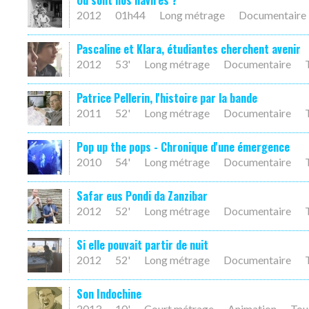
Où sont nos navires ?
2012
01h44
Long métrage
Documentaire
Pascaline et Klara, étudiantes cherchent avenir
2012
53'
Long métrage
Documentaire
Patrice Pellerin, l'histoire par la bande
2011
52'
Long métrage
Documentaire
Pop up the pops - Chronique d'une émergence
2010
54'
Long métrage
Documentaire
Safar eus Pondi da Zanzibar
2012
52'
Long métrage
Documentaire
Si elle pouvait partir de nuit
2012
52'
Long métrage
Documentaire
Son Indochine
2013
10'
Court métrage
Animation
Tou