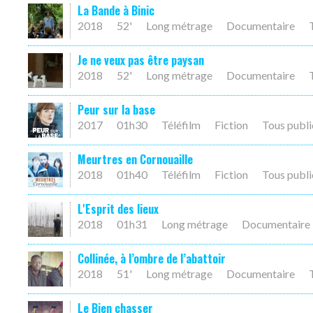
La Bande à Binic
2018
52'
Long métrage
Documentaire
Je ne veux pas être paysan
2018
52'
Long métrage
Documentaire
Peur sur la base
2017
01h30
Téléfilm
Fiction
Tous publi
Meurtres en Cornouaille
2018
01h40
Téléfilm
Fiction
Tous publi
L'Esprit des lieux
2018
01h31
Long métrage
Documentaire
Collinée, à l’ombre de l’abattoir
2018
51'
Long métrage
Documentaire
Le Bien chasser