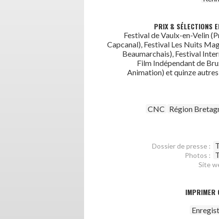
PRIX & SÉLECTIONS E
Festival de Vaulx-en-Velin (
Capcanal), Festival Les Nuits Mag
Beaumarchais), Festival Inter
Film Indépendant de Brux
Animation) et quinze autres
CNC
Région Bretag
T
Dossier de presse :
T
Photos :
Site w
IMPRIMER 
Enregis