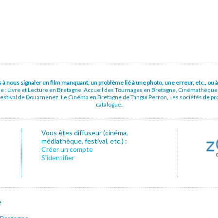
pas à nous signaler un film manquant, un problème lié à une photo, une erreur, etc., o
ue : Livre et Lecture en Bretagne, Accueil des Tournages en Bretagne, Cinémathèqu
stival de Douarnenez, Le Cinéma en Bretagne de Tangui Perron, Les sociétés de prod
catalogue.
Vous êtes diffuseur (cinéma,
médiathèque, festival, etc.) :
Créer un compte
S’identifier
e