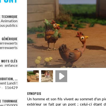
E TECHNIQUE
Animation
ous publics
GÉNÉRIQUE
ierrewaerts
ierrewaerts
MOTS CLÉS
on
enfance
IBUTION, ...
ent Lundi !
116429
 :
SYNOPSIS
Un homme et son fils vivent au sommet d'un pi
DE TOURNAGE
extérieur se fait par un pont ; celui-ci étant 
es (35000)