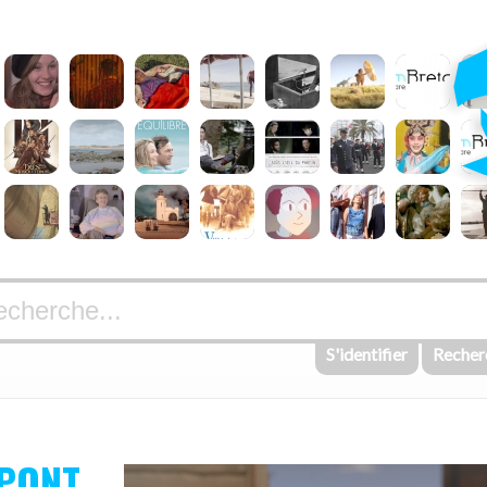
S'identifier
Recher
 PONT