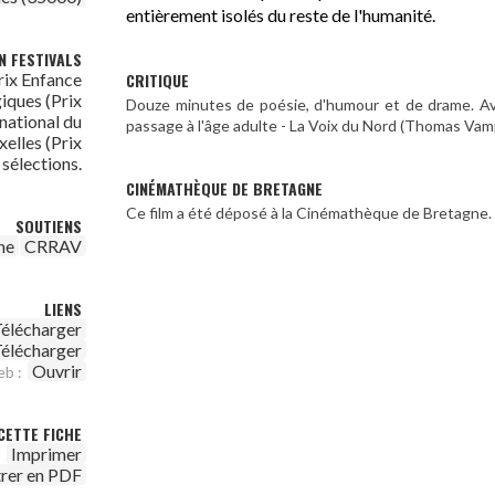
entièrement isolés du reste de l'humanité.
N FESTIVALS
CRITIQUE
Prix Enfance
iques (Prix
Douze minutes de poésie, d'humour et de drame. Av
national du
passage à l'âge adulte - La Voix du Nord (Thomas Vamp
elles (Prix
 sélections.
CINÉMATHÈQUE DE BRETAGNE
Ce film a été déposé à la Cinémathèque de Bretagne.
SOUTIENS
ne
CRRAV
LIENS
élécharger
élécharger
Ouvrir
eb :
CETTE FICHE
Imprimer
trer en PDF