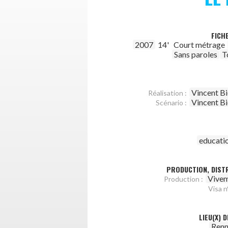
FICH
2007
14'
Court métrage
Sans paroles
T
Vincent B
Réalisation :
Vincent B
Scénario :
educati
PRODUCTION, DISTR
Vivem
Production :
Visa n°
LIEU(X) 
Renn