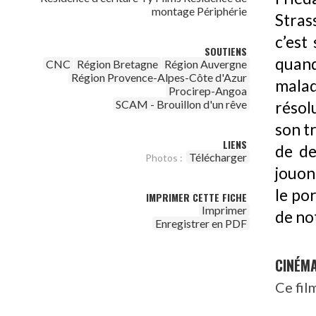
montage Périphérie
Stras
c’est
SOUTIENS
quand
CNC
Région Bretagne
Région Auvergne
Région Provence-Alpes-Côte d'Azur
mala
Procirep-Angoa
SCAM - Brouillon d'un rêve
résol
son tr
LIENS
de de
Télécharger
Photos :
jouons
le por
IMPRIMER CETTE FICHE
Imprimer
de no
Enregistrer en PDF
CINÉM
Ce fil