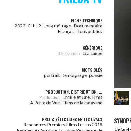
FICHE TECHNIQUE
2023
01h19
Long métrage
Documentaire
Français
Tous publics
GÉNÉRIQUE
Léa Lanoë
Réalisation :
MOTS CLÉS
portrait
témoignage
poésie
PRODUCTION, DISTRIBUTION, ...
.Mille et Une. Films
Production :
A Perte de Vue
Films de la caravane
PRIX & SÉLECTIONS EN FESTIVALS
SYNOPS
Rencontres Premiers Films Lussas 2018
Fried
Résidence d'écriture Ty Films Résidence de