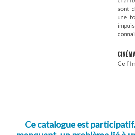
sont d
une to
impuis
connai
CINÉM
Ce fil
Ce catalogue est participatif
manquant, un problème lié à un