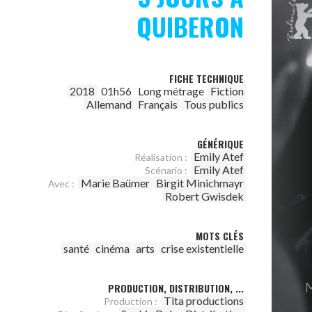
QUIBERON
FICHE TECHNIQUE
2018
01h56
Long métrage
Fiction
Allemand
Français
Tous publics
GÉNÉRIQUE
Emily Atef
Réalisation :
Emily Atef
Scénario :
Marie Baümer
Birgit Minichmayr
Avec :
Robert Gwisdek
MOTS CLÉS
santé
cinéma
arts
crise existentielle
PRODUCTION, DISTRIBUTION, ...
Tita productions
Production :