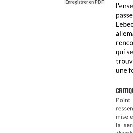
Enregistrer en PDF
l'ens
pass
Lebec
allem
renco
qui se
trouv
une f
CRITIQ
Point
ressem
mise e
la sen
chambr