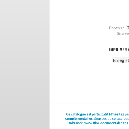
T
Photos :
Site w
IMPRIMER 
Enregis
Ce catalogue est participatif. N'hésitez 
complémentaires.
Sources de ce catalog
Unifrance, www.film-documentaire.fr, Fe