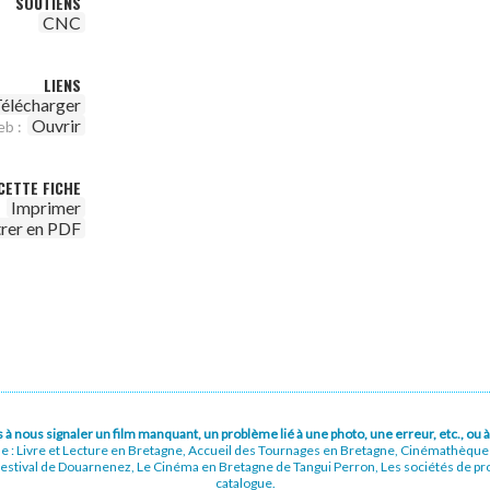
SOUTIENS
CNC
LIENS
élécharger
Ouvrir
eb :
CETTE FICHE
Imprimer
trer en PDF
pas à nous signaler un film manquant, un problème lié à une photo, une erreur, etc., o
ue : Livre et Lecture en Bretagne, Accueil des Tournages en Bretagne, Cinémathèqu
stival de Douarnenez, Le Cinéma en Bretagne de Tangui Perron, Les sociétés de prod
catalogue.