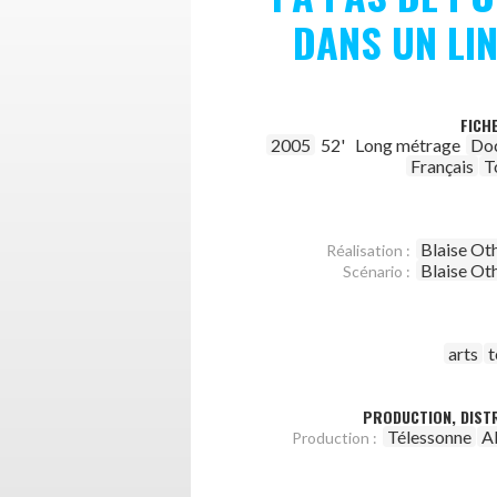
DANS UN LI
FICH
2005
52'
Long métrage
Do
Français
T
Blaise Ot
Réalisation :
Blaise Ot
Scénario :
arts
PRODUCTION, DISTR
Télessonne
A
Production :