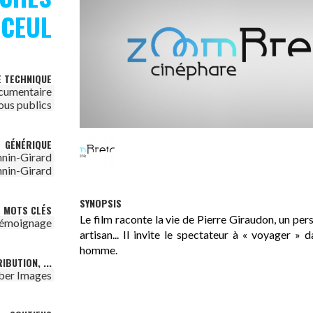
NCEUL
E TECHNIQUE
cumentaire
ous publics
GÉNÉRIQUE
hnin-Girard
hnin-Girard
SYNOPSIS
MOTS CLÉS
Le film raconte la vie de Pierre Giraudon, un pers
témoignage
artisan... Il invite le spectateur à « voyager »
homme.
IBUTION, ...
ber Images