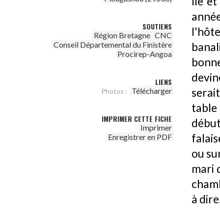
île e
année
SOUTIENS
l'hô
Région Bretagne
CNC
Conseil Départemental du Finistère
banal
Procirep-Angoa
bonne
deviné
LIENS
Télécharger
serai
Photos :
table
IMPRIMER CETTE FICHE
début
Imprimer
falais
Enregistrer en PDF
ou su
mari 
chambr
à dire