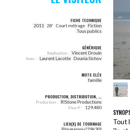
FICHE TECHNIQUE
2011
28'
Court métrage
Fiction
Tous publics
GÉNÉRIQUE
Vincent Drouin
Réalisation :
Laurent Lacotte
Dounia Sichov
Avec :
MOTS CLÉS
famille
PRODUCTION, DISTRIBUTION, ...
R!Stone Productions
Production :
129.480
Visa n° :
SYNOPS
Tout 
LIEU(X) DE TOURNAGE
Plougasnou (29630)