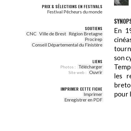
PRIX & SÉLECTIONS EN FESTIVALS
Festival Pêcheurs du monde
SYNOPS
SOUTIENS
En 19
CNC
Ville de Brest
Région Bretagne
cinéa
Procirep
Conseil Départemental du Finistère
tourn
son cy
LIENS
Tempe
Télécharger
Photos :
Ouvrir
Site web :
les r
breto
IMPRIMER CETTE FICHE
pour 
Imprimer
Enregistrer en PDF