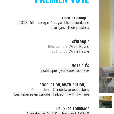
FICHE TECHNIQUE
2013
52'
Long métrage
Documentaire
Français
Tous publics
GÉNÉRIQUE
Anne Favre
Réalisation :
Anne Favre
Scénario :
MOTS CLÉS
politique
jeunesse
société
PRODUCTION, DISTRIBUTION, ...
Candela productions
Production :
Les Images en cavale
Tébéo
TVR
Ty Télé
LIEU(X) DE TOURNAGE
Chantepie (35135)
Rennes (35000)