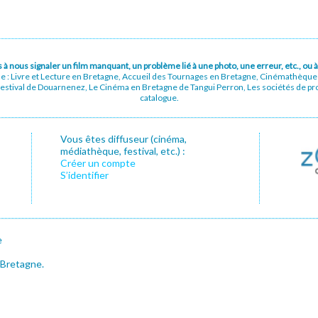
pas à nous signaler un film manquant, un problème lié à une photo, une erreur, etc., o
ue : Livre et Lecture en Bretagne, Accueil des Tournages en Bretagne, Cinémathèqu
stival de Douarnenez, Le Cinéma en Bretagne de Tangui Perron, Les sociétés de prod
catalogue.
Vous êtes diffuseur (cinéma,
médiathèque, festival, etc.) :
Créer un compte
S’identifier
e
 Bretagne.