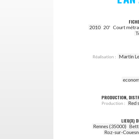
FICH
2010
20'
Court métr
T
Martin Le
Réalisation :
econom
PRODUCTION, DISTR
Red 
Production :
LIEU(X) 
Rennes (35000)
Bett
Roz-sur-Couesn