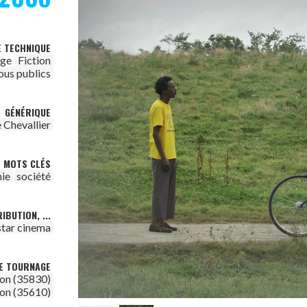
E TECHNIQUE
age
Fiction
ous publics
GÉNÉRIQUE
 Chevallier
MOTS CLÉS
ie
société
IBUTION, ...
star cinema
DE TOURNAGE
on (35830)
on (35610)