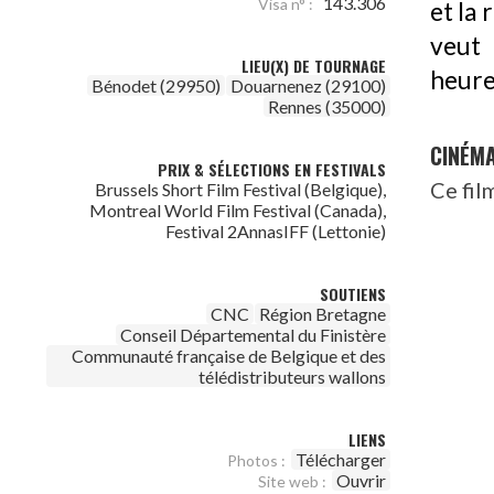
143.306
Visa n° :
et la 
veut 
LIEU(X) DE TOURNAGE
heure
Bénodet (29950)
Douarnenez (29100)
Rennes (35000)
CINÉM
PRIX & SÉLECTIONS EN FESTIVALS
Ce fil
Brussels Short Film Festival (Belgique),
Montreal World Film Festival (Canada),
Festival 2AnnasIFF (Lettonie)
SOUTIENS
CNC
Région Bretagne
Conseil Départemental du Finistère
Communauté française de Belgique et des
télédistributeurs wallons
LIENS
Télécharger
Photos :
Ouvrir
Site web :