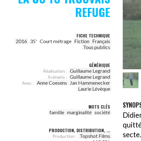
REFUGE
FICHE TECHNIQUE
2016
35'
Court métrage
Fiction
Français
Tous publics
GÉNÉRIQUE
Guillaume Legrand
Réalisation :
Guillaume Legrand
Scénario :
Anne Coesens
Jan Hammenecker
Avec :
Laurie Lévèque
SYNOPS
MOTS CLÉS
famille
marginalité
société
Didie
quitt
PRODUCTION, DISTRIBUTION, ...
secte.
Topshot Films
Production :