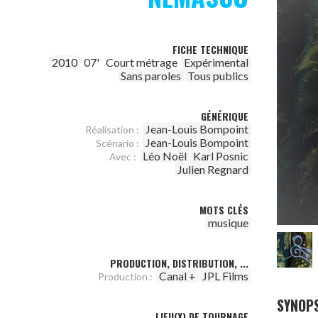
FICHE TECHNIQUE
2010
07'
Court métrage
Expérimental
Sans paroles
Tous publics
GÉNÉRIQUE
Jean-Louis Bompoint
Réalisation :
Jean-Louis Bompoint
Scénario :
Léo Noël
Karl Posnic
Avec :
Julien Regnard
MOTS CLÉS
musique
PRODUCTION, DISTRIBUTION, ...
Canal +
JPL Films
Production :
SYNOPS
LIEU(X) DE TOURNAGE