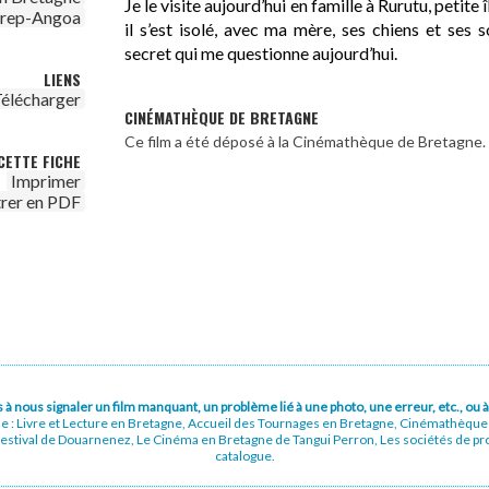
Je le visite aujourd’hui en famille à Rurutu, petite
irep-Angoa
il s’est isolé, avec ma mère, ses chiens et ses s
secret qui me questionne aujourd’hui.
LIENS
élécharger
CINÉMATHÈQUE DE BRETAGNE
Ce film a été déposé à la Cinémathèque de Bretagne.
CETTE FICHE
Imprimer
trer en PDF
pas à nous signaler un film manquant, un problème lié à une photo, une erreur, etc., o
ue : Livre et Lecture en Bretagne, Accueil des Tournages en Bretagne, Cinémathèqu
stival de Douarnenez, Le Cinéma en Bretagne de Tangui Perron, Les sociétés de prod
catalogue.