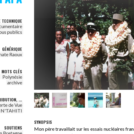
E TECHNIQUE
cumentaire
ous publics
GÉNÉRIQUE
nate Raoux
MOTS CLÉS
Polynésie
archive
IBUTION, ...
erte de Vue
IN'TAHITI
SYNOPSIS
SOUTIENS
Mon père travaillait sur les essais nucléaires fr
n Bretagne