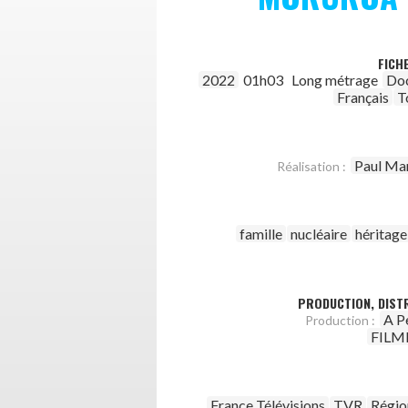
FICH
2022
01h03
Long métrage
Do
Français
T
Paul Ma
Réalisation :
famille
nucléaire
héritage
PRODUCTION, DISTR
A P
Production :
FILM
France Télévisions
TVR
Régio