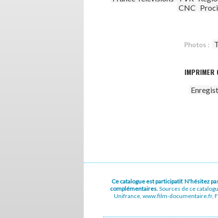
CNC
Proc
T
Photos :
IMPRIMER 
Enregis
Ce catalogue est participatif. N'hésitez 
complémentaires.
Sources de ce catalog
Unifrance, www.film-documentaire.fr, Fe