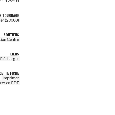
126508
 :
DE TOURNAGE
er (29000)
SOUTIENS
ion Centre
LIENS
élécharger
CETTE FICHE
Imprimer
trer en PDF