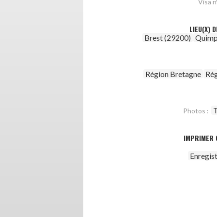
Visa n°
LIEU(X) 
Brest (29200)
Quimp
Région Bretagne
Rég
T
Photos :
IMPRIMER 
Enregis