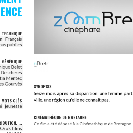
SENCE
E TECHNIQUE
on
Français
ous publics
GÉNÉRIQUE
ique Belet
n Descheres
itia Mentec
es Gourvès
SYNOPSIS
Seize mois après sa disparition, une femme part 
ville, une région qu'elle ne connaît pas.
MOTS CLÉS
é
jeunesse
CINÉMATHÈQUE DE BRETAGNE
IBUTION, ...
Ce film a été déposé à la Cinémathèque de Bretagne.
Orok films