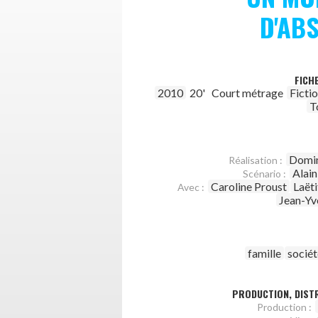
D'AB
FICH
2010
20'
Court métrage
Ficti
T
Domin
Réalisation :
Alai
Scénario :
Caroline Proust
Laët
Avec :
Jean-Yv
famille
sociét
PRODUCTION, DISTR
Production :