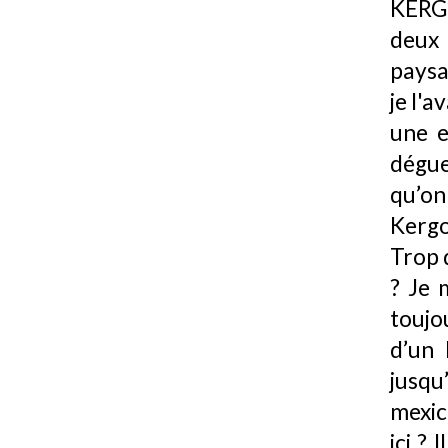
KERGO
deux 
paysa
je l'a
une e
dégue
qu’on
Kergo
Trop d
? Je 
toujo
d’un 
jusqu
mexic
ici ?