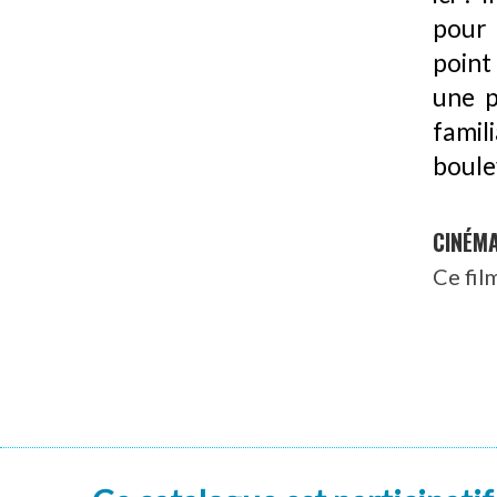
pour 
point
une p
famil
boule
CINÉM
Ce fil