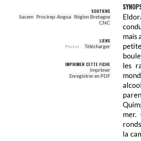
SYNOPS
SOUTIENS
Eldor
Sacem
Procirep-Angoa
Région Bretagne
CNC
condu
mais a
LIENS
peti
Télécharger
Photos :
boule
IMPRIMER CETTE FICHE
les 
Imprimer
monde
Enregistrer en PDF
alcoo
paren
Quimp
mer. 
ronds
la ca