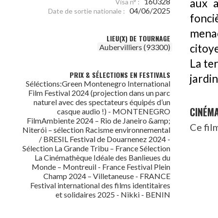
160328
aux 
Visa n° :
04/06/2025
Date de sortie nationale :
fonc
menac
LIEU(X) DE TOURNAGE
citoy
Aubervilliers (93300)
La ter
PRIX & SÉLECTIONS EN FESTIVALS
jardi
Séléctions:Green Montenegro International
Film Festival 2024 (projection dans un parc
naturel avec des spectateurs équipés d’un
CINÉM
casque audio !) - MONTENEGRO
FilmAmbiente 2024 – Rio de Janeiro &amp;
Ce fil
Niterói – sélection Racisme environnemental
/ BRESIL Festival de Douarnenez 2024 -
Sélection La Grande Tribu – France Sélection
La Cinémathèque Idéale des Banlieues du
Monde – Montreuil - France Festival Plein
Champ 2024 – Villetaneuse - FRANCE
Festival international des films identitaires
et solidaires 2025 - Nikki - BENIN