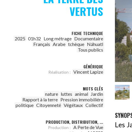
VERTUS
FICHE TECHNIQUE
2025
01h32
Long métrage
Documentaire
Français
Arabe
tchèque
Náhuatl
Tous publics
GÉNÉRIQUE
Vincent Lapize
Réalisation :
MOTS CLÉS
nature
luttes
animal
Jardin
Rapport à la terre
Pression immobiliére
politique
Citoyenneté
Végétaux
Collectif
SYNOPS
PRODUCTION, DISTRIBUTION, ...
Les J
A Perte de Vue
Production :