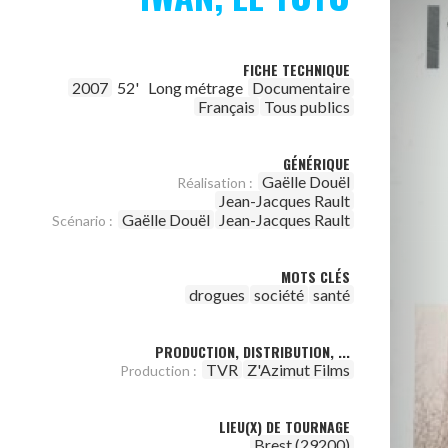
FICHE TECHNIQUE
2007
52'
Long métrage
Documentaire
Français
Tous publics
GÉNÉRIQUE
Gaëlle Douël
Réalisation :
Jean-Jacques Rault
Gaëlle Douël
Jean-Jacques Rault
Scénario :
MOTS CLÉS
drogues
société
santé
PRODUCTION, DISTRIBUTION, ...
TVR
Z'Azimut Films
Production :
LIEU(X) DE TOURNAGE
Brest (29200)