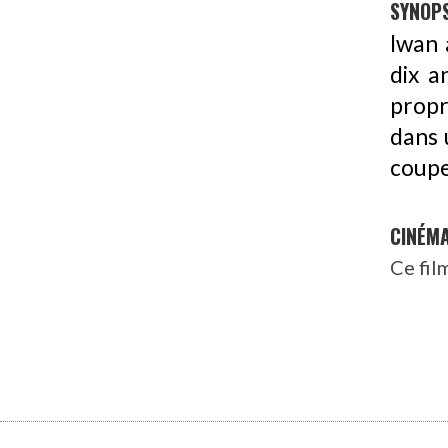
SYNOPS
Iwan 
dix a
propr
dans 
coupe
CINÉM
Ce fil