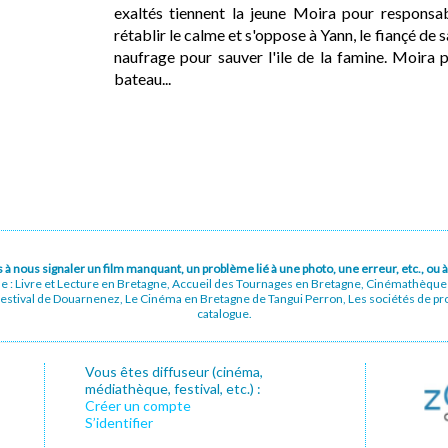
exaltés tiennent la jeune Moira pour responsa
rétablir le calme et s'oppose à Yann, le fiançé de s
naufrage pour sauver l'ile de la famine. Moira pr
bateau...
pas à nous signaler un film manquant, un problème lié à une photo, une erreur, etc., o
ue : Livre et Lecture en Bretagne, Accueil des Tournages en Bretagne, Cinémathèqu
stival de Douarnenez, Le Cinéma en Bretagne de Tangui Perron, Les sociétés de prod
catalogue.
Vous êtes diffuseur (cinéma,
médiathèque, festival, etc.) :
Créer un compte
S’identifier