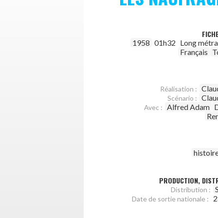
FICH
1958
01h32
Long métr
Français
T
Clau
Réalisation :
Clau
Scénario :
Alfred Adam
D
Avec :
Re
histoir
PRODUCTION, DISTR
Distribution :
2
Date de sortie nationale :