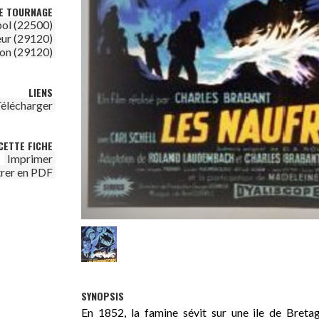
DE TOURNAGE
ol (22500)
ur (29120)
mon (29120)
LIENS
élécharger
CETTE FICHE
Imprimer
trer en PDF
SYNOPSIS
En 1852, la famine sévit sur une ile de Bretag