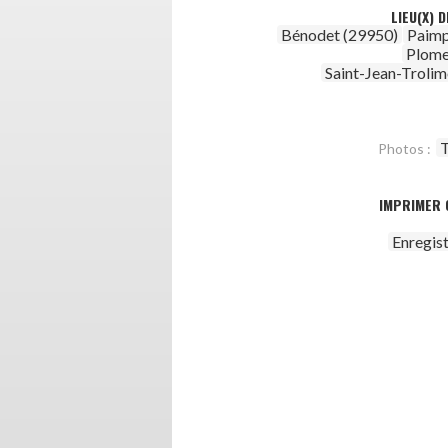
LIEU(X) 
Bénodet (29950)
Paimp
Plome
Saint-Jean-Troli
T
Photos :
IMPRIMER 
Enregis