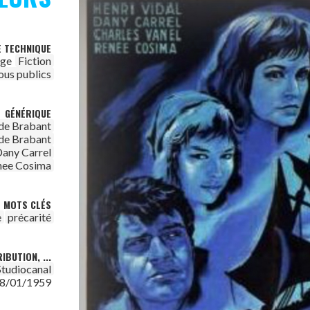
E TECHNIQUE
age
Fiction
ous publics
GÉNÉRIQUE
de Brabant
de Brabant
any Carrel
nee Cosima
MOTS CLÉS
e
précarité
IBUTION, ...
Studiocanal
8/01/1959