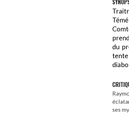
SYNOPS
Trait
Témé
Comte
prend
du pr
tente
diabol
CRITIQ
Raymon
éclata
ses my