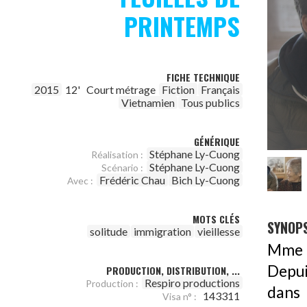
PRINTEMPS
FICHE TECHNIQUE
2015
12'
Court métrage
Fiction
Français
Vietnamien
Tous publics
GÉNÉRIQUE
Stéphane Ly-Cuong
Réalisation :
Stéphane Ly-Cuong
Scénario :
Frédéric Chau
Bich Ly-Cuong
Avec :
MOTS CLÉS
SYNOPS
solitude
immigration
vieillesse
Mme P
Depuis
PRODUCTION, DISTRIBUTION, ...
Respiro productions
Production :
dans 
143311
Visa n° :