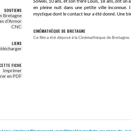
Solwei, 10 ans, et son frère Louis, 18 ans, ont un
en pleine nuit dans une petite ville inconnue.
SOUTIENS
mystique dont le contact leur a été donné. Une bi
n Bretagne
es d'Armor
CNC
CINÉMATHÈQUE DE BRETAGNE
Ce film a été déposé à la Cinémathèque de Bretagne.
LIENS
élécharger
CETTE FICHE
Imprimer
trer en PDF
pas à nous signaler un film manquant, un problème lié à une photo, une erreur, etc., o