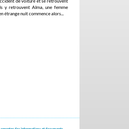
 accident de voiture et se retrouvent
 Ils y retrouvent Alma, une femme
en étrange nuit commence alors...
u à apporter des informations et documents