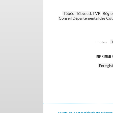
Tébéo, Tébésud, TVR
Régio
Conseil Départemental des Côt
T
Photos :
IMPRIMER 
Enregis
Ce catalogue est participatif. N'hésitez 