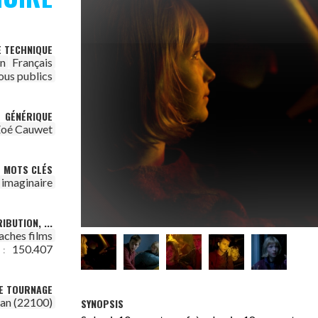
E TECHNIQUE
on
Français
ous publics
GÉNÉRIQUE
oé Cauwet
MOTS CLÉS
imaginaire
IBUTION, ...
aches films
150.407
 :
DE TOURNAGE
an (22100)
SYNOPSIS