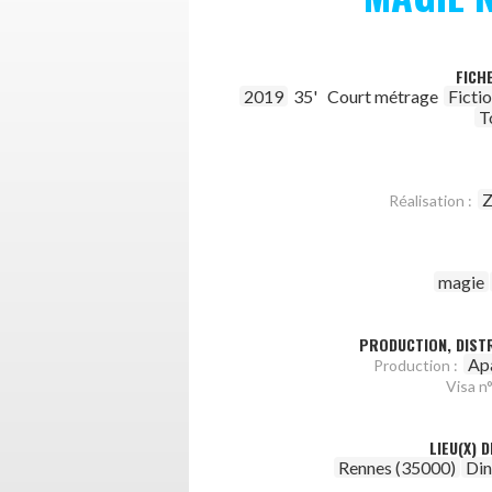
FICH
2019
35'
Court métrage
Ficti
T
Z
Réalisation :
magie
PRODUCTION, DISTR
Ap
Production :
Visa n°
LIEU(X) 
Rennes (35000)
Din