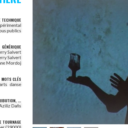
E TECHNIQUE
périmental
ous publics
GÉNÉRIQUE
rry Salvert
rry Salvert
nne Mordoj
MOTS CLÉS
arts
danse
IBUTION, ...
Aziliz Dañs
DE TOURNAGE
er (29000)