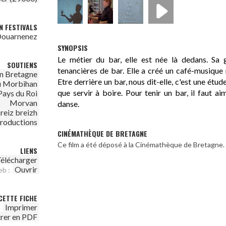
N FESTIVALS
 Douarnenez
SYNOPSIS
Le métier du bar, elle est née là dedans. Sa 
SOUTIENS
tenancières de bar. Elle a créé un café-musique
n Bretagne
Etre derrière un bar, nous dit-elle, c'est une étud
u Morbihan
que servir à boire. Pour tenir un bar, il faut a
ays du Roi
Morvan
danse.
reiz breizh
Productions
CINÉMATHÈQUE DE BRETAGNE
Ce film a été déposé à la Cinémathèque de Bretagne.
LIENS
élécharger
Ouvrir
eb :
CETTE FICHE
Imprimer
trer en PDF