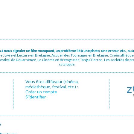
pas à nous signaler un film manquant, un problème lié à une photo, une erreur, etc., o
ue : Livre et Lecture en Bretagne, Accueil des Tournages en Bretagne, Cinémathèqu
stival de Douarnenez, Le Cinéma en Bretagne de Tangui Perron, Les sociétés de prod
catalogue.
Vous êtes diffuseur (cinéma,
médiathèque, festival, etc.) :
Créer un compte
S’identifier
e