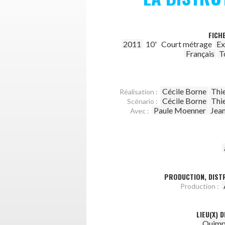
FICH
2011
10'
Court métrage
Ex
Français
T
Cécile Borne
Thie
Réalisation :
Cécile Borne
Thie
Scénario :
Paule Moenner
Jea
Avec :
PRODUCTION, DISTR
Production :
LIEU(X) 
Quimp